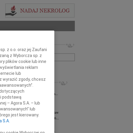
 nekrologów i wspomnień
. z o.o. oraz jej Zaufani
zwisko lub numer ogłoszenia:
ązaną z Wyborcza sp. z
ry plików cookie lub inne
wyświetlania reklam
+ szukanie zaawansowane
ernecie lub
sz wyrazić zgody, chcesz
KROLOGI
 Zaawansowanych”.
ysława Pękacz
07.08.2026
Wrocław
 dotyczących
25 lipca 2026 roku zmarła Mieczysława...
li podstawą
rt Mordawski
06.08.2026
Wrocław
nej – Agora S.A. – lub
ów nic: już uleciałem w taką...
aawansowanych” lub
a Hanna Kościelniak
05.08.2026
Wrocław
rego jest kierowany.
a Hanna Kościelniak Zmarła 30.06.2026...
a S.A.
k Brutkowski
30.07.2026
Wrocław
wsze pozostanie w naszych sercach Z...
ypu cookie Wyborczej sp.