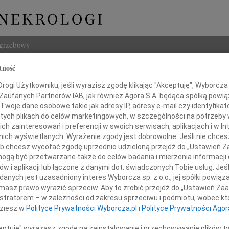
ogrzebowy
tność
Szukaj
Sattler-Łysakowska
ogi Użytkowniku, jeśli wyrazisz zgodę klikając "Akceptuję", Wyborcza sp
Imię i na
 Zaufanych Partnerów IAB, jak również Agora S.A. będąca spółką powi
Twoje dane osobowe takie jak adresy IP, adresy e-mail czy identyfikato
 tych plikach do celów marketingowych, w szczególności na potrzeby 
 zainteresowań i preferencji w swoich serwisach, aplikacjach i w Int
w nich wyświetlanych. Wyrażenie zgody jest dobrowolne. Jeśli nie chce
INNE NE
 lub chcesz wycofać zgodę uprzednio udzieloną przejdź do „Ustawień
Miecz
gą być przetwarzane także do celów badania i mierzenia informacji
Dnia 
w i aplikacji lub łączone z danymi dot. świadczonych Tobie usług. Jeś
Hube
nych jest uzasadniony interes Wyborcza sp. z o.o., jej spółki powiąza
ębokim żalem zawiadamiamy,
Nie m
masz prawo wyrazić sprzeciw. Aby to zrobić przejdź do „Ustawień Z
a 12 sierpnia 2010 roku zmarła
Halin
istratorem – w zależności od zakresu sprzeciwu i podmiotu, wobec któ
Halin
dziesz w
Polityce Prywatności Wyborcza.pl
i
Polityce Prywatności Agor
Henry
Na za
ceptuję" wyrażasz zgodę na zainstalowanie i przechowywanie plików t