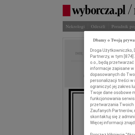
Nekrologi
Odeszli
Poradnik p
Dbamy o Twoją prywa
Hanna 
Droga Użytkowniczko, Dr
IMIĘ I NAZWISKO:
Partnerzy, w tym [
874
]
o.o., będą przetwarzać 
Wrocław
REGION:
informacje zapisane w
dopasowanych do Twoich
17.08.2010
DATA EMISJI:
personalizacji treści 
ograniczyć jej zakres
Twoje dane osobowe mo
funkcjonowania serwisó
przetwarzania Twoich da
Z gł
Zaufanych Partnerów, 
że dni
skontaktuj się z admin
Więcej informacji znaj
Poprzez kliknięcie "Ak