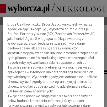
Dbamy o Twoją prywatność
Nekrologi
Odeszli
Poradnik pogrzebowy
Droga Użytkowniczko, Drogi Użytkowniku, jeśli wyrazisz
zgodę klikając "Akceptuję", Wyborcza sp. z o.o. oraz jej
Zaufani Partnerzy, w tym [
874
] Zaufanych Partnerów IAB,
Kazimierz Pieńkowski
jak również Agora S.A. będąca spółką powiązaną z
IMIĘ I NAZWISKO:
Wyborcza sp. z o.o., będą przetwarzać Twoje dane
osobowe takie jak adresy IP, adresy e-mail czy
Białystok
identyfikatory plików cookie lub inne informacje zapisane w
REGION:
tych plikach do celów marketingowych, w szczególności
27.05.2022
DATA EMISJI:
na potrzeby wyświetlania reklam dopasowanych do
Twoich zainteresowań i preferencji w swoich serwisach,
aplikacjach i w Internecie lub personalizacji treści w nich
wyświetlanych. Wyrażenie zgody jest dobrowolne. Jeśli nie
chcesz wyrazić zgody, chcesz ograniczyć jej zakres lub
Ze smutkiem żegnamy
chcesz wycofać zgodę uprzednio udzieloną przejdź do
„Ustawień Zaawansowanych”.
Twoje dane osobowe mogą być przetwarzane także do
celów badania i mierzenia informacji dotyczących
funkcjonowania serwisów i aplikacji lub łączone z danymi