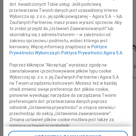
dot. świadczonych Tobie usług. Jeśli podstawą
przetwarzania Twoich danych jest uzasadniony interes
Wyborcza sp. z o.o., jej spółki powiązanej – Agora S.A. – lub
prof.
Zaufanych Partnerów, masz prawo wyrazić sprzeciw. Aby
to zrobić przejdź do „Ustawień Zaawansowanych” lub
skontaktuj się z administratorem – w zależności od
zakresu sprzeciwu i podmiotu, wobec którego jest
Kazimierza Pieńkowskie
kierowany. Więcej informacji znajdziesz w
Polityce
Prywatności Wyborcza.pl
i
Polityce Prywatności Agora S.A.
Poprzez kliknięcie "Akceptuję" wyrażasz zgodę na
Przewodniczącego Rady Miejskiej Białegostoku w latach 
zainstalowanie i przechowywanie plików typu cookie
Wyborczej sp. z o. o. jej Zaufanych Partnerów i Agora S.A.
Radnego Rady Miejskiej Białegostoku w latach 1998 
na Twoim urządzeniu końcowym. Możesz też w każdej
chwili zmienić swoje preferencje dot. plików cookie,
ponownie wywołując narzędzie do zarządzania Twoimi
Rodzinie i Bliskim
preferencjami dot. przetwarzania danych poprzez
odnośnik „Ustawienia prywatności” w stopce serwisu i
przechodząc do sekcji „Ustawienia zaawansowane”.
składamy
Zmiana ustawień plików cookie możliwa jest także za
pomocą ustawień przeglądarki.
wyrazy głębokiego współczucia