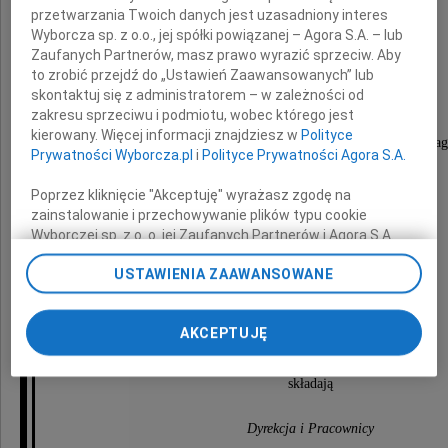
Muszyńskiego
przetwarzania Twoich danych jest uzasadniony interes
Wyborcza sp. z o.o., jej spółki powiązanej – Agora S.A. – lub
Zaufanych Partnerów, masz prawo wyrazić sprzeciw. Aby
naszego Kolegi,
to zrobić przejdź do „Ustawień Zaawansowanych” lub
emerytowanego Kierownika Technicznego
skontaktuj się z administratorem – w zależności od
płockiego Teatru.
zakresu sprzeciwu i podmiotu, wobec którego jest
Wspominać Go będziemy jako człowieka
kierowany. Więcej informacji znajdziesz w
Polityce
reprezentującego pokolenie, które szczególną wa
Prywatności Wyborcza.pl
i
Polityce Prywatności Agora S.A.
przykładało do etosu pracy w Teatrze.
Poprzez kliknięcie "Akceptuję" wyrażasz zgodę na
zainstalowanie i przechowywanie plików typu cookie
Wyborczej sp. z o. o. jej Zaufanych Partnerów i Agora S.A.
na Twoim urządzeniu końcowym. Możesz też w każdej
USTAWIENIA ZAAWANSOWANE
chwili zmienić swoje preferencje dot. plików cookie,
Wyrazy głębokiego współczucia
ponownie wywołując narzędzie do zarządzania Twoimi
preferencjami dot. przetwarzania danych poprzez
Rodzinie i Bliskim
AKCEPTUJĘ
odnośnik „Ustawienia prywatności” w stopce serwisu i
przechodząc do sekcji „Ustawienia zaawansowane”.
Zmiana ustawień plików cookie możliwa jest także za
składają
pomocą ustawień przeglądarki.
Dyrekcja i Pracownicy
My, nasi Zaufani Partnerzy i Agora S.A. możemy