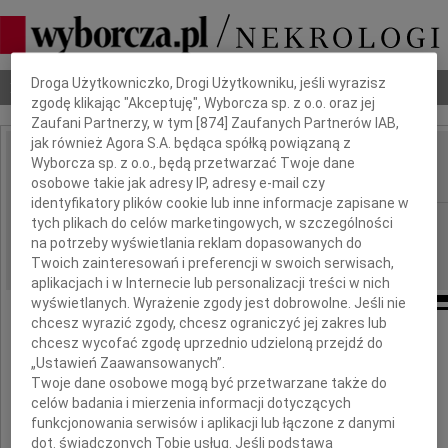
Dbamy o Twoją prywatność
Droga Użytkowniczko, Drogi Użytkowniku, jeśli wyrazisz
Nekrologi
Odeszli
Poradnik pogrzebowy
zgodę klikając "Akceptuję", Wyborcza sp. z o.o. oraz jej
Zaufani Partnerzy, w tym [
874
] Zaufanych Partnerów IAB,
jak również Agora S.A. będąca spółką powiązaną z
Józef Muszyński
Wyborcza sp. z o.o., będą przetwarzać Twoje dane
IMIĘ I NAZWISKO:
osobowe takie jak adresy IP, adresy e-mail czy
identyfikatory plików cookie lub inne informacje zapisane w
Płock
tych plikach do celów marketingowych, w szczególności
REGION:
na potrzeby wyświetlania reklam dopasowanych do
27.05.2022
DATA EMISJI:
Twoich zainteresowań i preferencji w swoich serwisach,
aplikacjach i w Internecie lub personalizacji treści w nich
wyświetlanych. Wyrażenie zgody jest dobrowolne. Jeśli nie
chcesz wyrazić zgody, chcesz ograniczyć jej zakres lub
Z głębokim smutkiem i żalem
chcesz wycofać zgodę uprzednio udzieloną przejdź do
przyjęliśmy wiadomość o śmierci
„Ustawień Zaawansowanych”.
Twoje dane osobowe mogą być przetwarzane także do
celów badania i mierzenia informacji dotyczących
Józefa
funkcjonowania serwisów i aplikacji lub łączone z danymi
dot. świadczonych Tobie usług. Jeśli podstawą