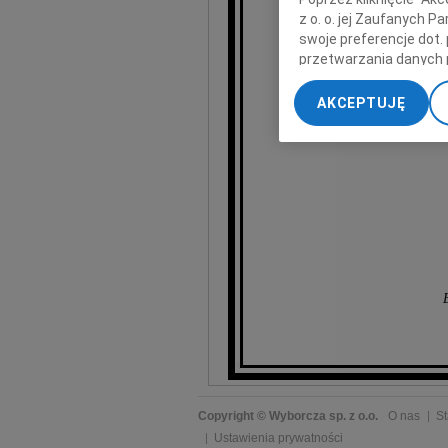
z o. o. jej Zaufanych 
swoje preferencje dot.
przetwarzania danych 
„Ustawienia zaawansow
AKCEPTUJĘ
My, nasi Zaufani Part
dokładnych danych geol
Przechowywanie informa
treści, badnie odbiorcó
Copyright © Wyborcza sp. z o.o.
O nas
St
Ustawienia prywatności