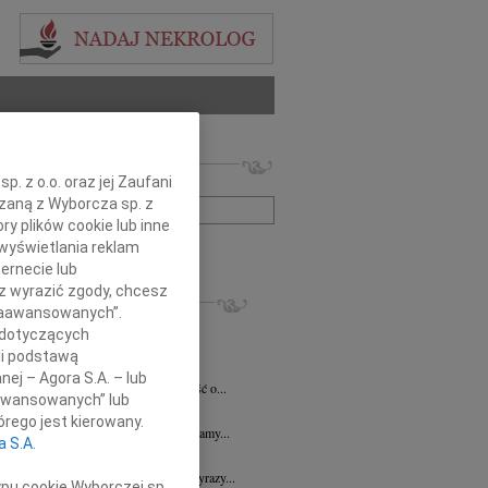
 nekrologów i wspomnień
. z o.o. oraz jej Zaufani
zwisko lub numer ogłoszenia:
ązaną z Wyborcza sp. z
ry plików cookie lub inne
wyświetlania reklam
+ szukanie zaawansowane
ernecie lub
sz wyrazić zgody, chcesz
KROLOGI
 Zaawansowanych”.
7.2026
Płock
 dotyczących
y głębokiego współczucia dla Pani...
li podstawą
y Fijałkowski
03.07.2026
Warszawa
nej – Agora S.A. – lub
bokim smutkiem przyjęliśmy wiadomość o...
aawansowanych” lub
6.2026
Płock
rego jest kierowany.
j Koleżance Julicie Kalinowskiej składamy...
a S.A.
6.2026
Płock
j Koleżance Wioletcie Czajkowskiej wyrazy...
ypu cookie Wyborczej sp.