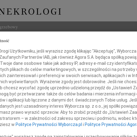
ogrzebowy
tność
Szukaj
w Grzegorczyk
ogi Użytkowniku, jeśli wyrazisz zgodę klikając "Akceptuję", Wyborcza sp
Imię i na
 Zaufanych Partnerów IAB, jak również Agora S.A. będąca spółką powi
Twoje dane osobowe takie jak adresy IP, adresy e-mail czy identyfikato
 tych plikach do celów marketingowych, w szczególności na potrzeby 
 zainteresowań i preferencji w swoich serwisach, aplikacjach i w Int
w nich wyświetlanych. Wyrażenie zgody jest dobrowolne. Jeśli nie chce
INNE NE
 lub chcesz wycofać zgodę uprzednio udzieloną przejdź do „Ustawień
16.0
gą być przetwarzane także do celów badania i mierzenia informacji
Wyraz
w i aplikacji lub łączone z danymi dot. świadczonych Tobie usług. Jeś
Cezar
gromnym smutkiem i żalem,
nych jest uzasadniony interes Wyborcza sp. z o.o., jej spółki powiąza
Z głę
jęliśmy informację o śmierci
masz prawo wyrazić sprzeciw. Aby to zrobić przejdź do „Ustawień Z
29.0
naszego Kolegi
istratorem – w zależności od zakresu sprzeciwu i podmiotu, wobec któ
Nasze
dziesz w
Polityce Prywatności Wyborcza.pl
i
Polityce Prywatności Agor
19.0
awa Grzegorczyka
Nasze
ceptuję" wyrażasz zgodę na zainstalowanie i przechowywanie plików t