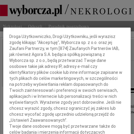
Nekrologi
Odeszli
Poradnik pogrzebowy
Dbamy o Twoją prywatność
Droga Użytkowniczko, Drogi Użytkowniku, jeśli wyrazisz
zgodę klikając "Akceptuję", Wyborcza sp. z o.o. oraz jej
Irena Zyzik
Zaufani Partnerzy, w tym [
874
] Zaufanych Partnerów IAB,
IMIĘ I NAZWISKO:
jak również Agora S.A. będąca spółką powiązaną z
Wyborcza sp. z o.o., będą przetwarzać Twoje dane
Częstochowa
osobowe takie jak adresy IP, adresy e-mail czy
REGION:
identyfikatory plików cookie lub inne informacje zapisane w
06.05.2022
DATA EMISJI:
tych plikach do celów marketingowych, w szczególności
na potrzeby wyświetlania reklam dopasowanych do
Twoich zainteresowań i preferencji w swoich serwisach,
aplikacjach i w Internecie lub personalizacji treści w nich
wyświetlanych. Wyrażenie zgody jest dobrowolne. Jeśli nie
Z głębokim smutkiem przyjęliśmy wiadomość o śmi
chcesz wyrazić zgody, chcesz ograniczyć jej zakres lub
wieloletniej działaczki spółdzielczości mieszkanio
chcesz wycofać zgodę uprzednio udzieloną przejdź do
„Ustawień Zaawansowanych”.
Twoje dane osobowe mogą być przetwarzane także do
celów badania i mierzenia informacji dotyczących