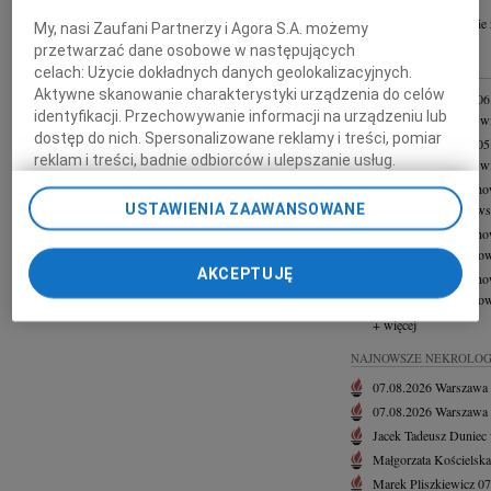
+ szukanie
My, nasi Zaufani Partnerzy i Agora S.A. możemy
przetwarzać dane osobowe w następujących
INNE NEKROLOGI
celach:
Użycie dokładnych danych geolokalizacyjnych.
Aktywne skanowanie charakterystyki urządzenia do celów
Grzegorz Lipowski
06
identyfikacji. Przechowywanie informacji na urządzeniu lub
Z żalem przyjęliśmy w
dostęp do nich. Spersonalizowane reklamy i treści, pomiar
Grzegorz Lipowski
05
reklam i treści, badnie odbiorców i ulepszanie usług.
Z żalem przyjęliśmy w
Lista Zaufanych Partnerów
22.06.2026
Częstoch
USTAWIENIA ZAAWANSOWANE
Wyrazy głębokiego wsp
15.06.2026
Częstoch
Pani Joannie Jędrzejow
AKCEPTUJĘ
12.06.2026
Częstoch
Pani Joannie Jędrzejow
+ więcej
NAJNOWSZE NEKROLOG
07.08.2026
Warszawa
07.08.2026
Warszawa
Jacek Tadeusz Duniec
Małgorzata Kościelska
Marek Pliszkiewicz
07