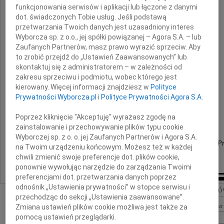
funkcjonowania serwisów i aplikacji lub łączone z danymi
Ireny Zyzik
dot. świadczonych Tobie usług. Jeśli podstawą
przetwarzania Twoich danych jest uzasadniony interes
Wyborcza sp. z o.o., jej spółki powiązanej – Agora S.A. – lub
Zaufanych Partnerów, masz prawo wyrazić sprzeciw. Aby
Składamy wyrazy głębokiego współczucia
to zrobić przejdź do „Ustawień Zaawansowanych” lub
skontaktuj się z administratorem – w zależności od
zakresu sprzeciwu i podmiotu, wobec którego jest
kierowany. Więcej informacji znajdziesz w
Polityce
Jej Najbliższym
Prywatności Wyborcza.pl
i
Polityce Prywatności Agora S.A.
Poprzez kliknięcie "Akceptuję" wyrażasz zgodę na
zainstalowanie i przechowywanie plików typu cookie
Rada Nadzorcza i Zarząd
Wyborczej sp. z o. o. jej Zaufanych Partnerów i Agora S.A.
Częstochowskiej Spółdzielni Mieszkaniowej "Nasza P
na Twoim urządzeniu końcowym. Możesz też w każdej
chwili zmienić swoje preferencje dot. plików cookie,
ponownie wywołując narzędzie do zarządzania Twoimi
preferencjami dot. przetwarzania danych poprzez
odnośnik „Ustawienia prywatności” w stopce serwisu i
Szukaj nekrologó
przechodząc do sekcji „Ustawienia zaawansowane”.
Imię i nazwisko lub numer 
Zmiana ustawień plików cookie możliwa jest także za
pomocą ustawień przeglądarki.