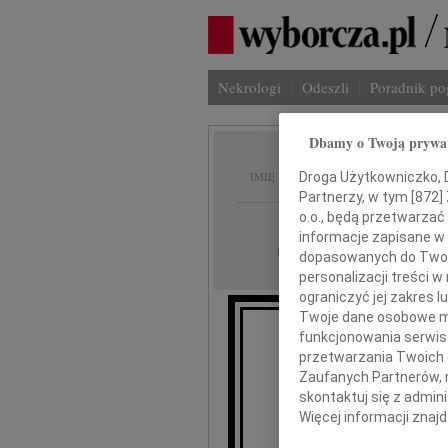
Nekrologi
Odeszli
Poradnik p
Dbamy o Twoją prywa
Michał
IMIĘ I NAZWISKO:
Droga Użytkowniczko, Dr
Partnerzy, w tym [
872
]
o.o., będą przetwarzać 
Warszawa
REGION:
informacje zapisane w
06.05.2022
DATA EMISJI:
dopasowanych do Twoich
personalizacji treści 
ograniczyć jej zakres
Twoje dane osobowe mo
funkcjonowania serwisó
przetwarzania Twoich da
Zaufanych Partnerów, 
skontaktuj się z admin
Więcej informacji znaj
Wszystkim, kt
wobe