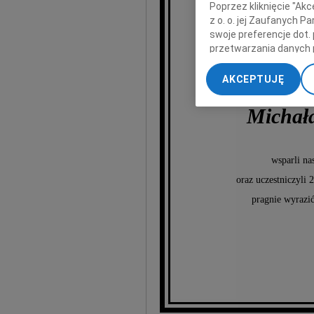
Poprzez kliknięcie "Ak
z o. o. jej Zaufanych 
swoje preferencje dot.
przetwarzania danych 
„Ustawienia zaawansow
AKCEPTUJĘ
My, nasi Zaufani Part
dokładnych danych geol
Michała
Przechowywanie informa
treści, badnie odbiorcó
wsparli na
oraz uczestniczyli
pragnie wyrazi