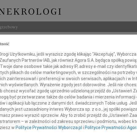
ogrzebowy
Szukaj
tność
 Pereświet-Sołtan
Imię i na
ogi Użytkowniku, jeśli wyrazisz zgodę klikając "Akceptuję", Wyborcza sp
 Zaufanych Partnerów IAB, jak również Agora S.A. będąca spółką powi
Twoje dane osobowe takie jak adresy IP, adresy e-mail czy identyfikato
 tych plikach do celów marketingowych, w szczególności na potrzeby 
 zainteresowań i preferencji w swoich serwisach, aplikacjach i w Int
INNE NE
w nich wyświetlanych. Wyrażenie zgody jest dobrowolne. Jeśli nie chce
07.0
 lub chcesz wycofać zgodę uprzednio udzieloną przejdź do „Ustawień
Dziek
gą być przetwarzane także do celów badania i mierzenia informacji
07.0
w i aplikacji lub łączone z danymi dot. świadczonych Tobie usług. Jeś
Nasze
nych jest uzasadniony interes Wyborcza sp. z o.o., jej spółki powiąza
Podziękowanie
masz prawo wyrazić sprzeciw. Aby to zrobić przejdź do „Ustawień Z
Jacek
Z wie
istratorem – w zależności od zakresu sprzeciwu i podmiotu, wobec któ
dziesz w
Polityce Prywatności Wyborcza.pl
i
Polityce Prywatności Agor
órzy dali wyraz swej przyjaźni i uczuć
Małgo
W dni
c Zmarłego 12 kwietnia 2022