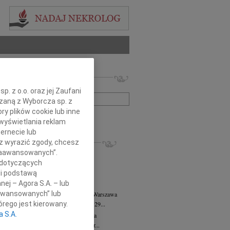
 nekrologów i wspomnień
zwisko lub numer ogłoszenia:
. z o.o. oraz jej Zaufani
ązaną z Wyborcza sp. z
ry plików cookie lub inne
+ szukanie zaawansowane
wyświetlania reklam
ernecie lub
KROLOGI
sz wyrazić zgody, chcesz
8.2026
Warszawa
 Zaawansowanych”.
anie Wydziału dr hab. Julii Kubisie,...
 dotyczących
8.2026
Warszawa
li podstawą
j kochanej i dzielnej Marylce Butruk...
nej – Agora S.A. – lub
aawansowanych” lub
 Tadeusz Duniec
wiek: 79
07.08.2026
Warszawa
lkim żalem przyjęliśmy wiadomość, że 29...
rego jest kierowany.
a S.A.
rzata Kościelska
07.08.2026
Warszawa
u 3 sierpnia 2026 roku zmarła Profesor...