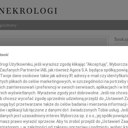
ogrzebowy
Szukaj
rz Mroczkowski
Imię i na
tność
ogi Użytkowniku, jeśli wyrazisz zgodę klikając "Akceptuję", Wyborcza sp
 Zaufanych Partnerów IAB, jak również Agora S.A. będąca spółką powi
Twoje dane osobowe takie jak adresy IP, adresy e-mail czy identyfikato
INNE NE
 tych plikach do celów marketingowych, w szczególności na potrzeby 
07.0
 zainteresowań i preferencji w swoich serwisach, aplikacjach i w Int
Dziek
w nich wyświetlanych. Wyrażenie zgody jest dobrowolne. Jeśli nie chce
07.0
lem i smutkiem przyjęliśmy wiadomość
 lub chcesz wycofać zgodę uprzednio udzieloną przejdź do „Ustawień
Nasze
o śmierci naszego Kolegi
gą być przetwarzane także do celów badania i mierzenia informacji
Jacek
w i aplikacji lub łączone z danymi dot. świadczonych Tobie usług. Jeś
Z wie
nych jest uzasadniony interes Wyborcza sp. z o.o., jej spółki powiąza
za Mroczkowskiego
Małgo
masz prawo wyrazić sprzeciw. Aby to zrobić przejdź do „Ustawień Z
W dni
istratorem – w zależności od zakresu sprzeciwu i podmiotu, wobec któ