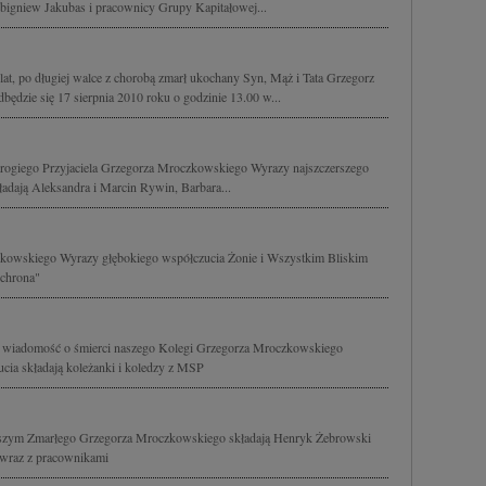
Zbigniew Jakubas i pracownicy Grupy Kapitałowej...
lat, po długiej walce z chorobą zmarł ukochany Syn, Mąż i Tata Grzegorz
dzie się 17 sierpnia 2010 roku o godzinie 13.00 w...
rogiego Przyjaciela Grzegorza Mroczkowskiego Wyrazy najszczerszego
kładają Aleksandra i Marcin Rywin, Barbara...
owskiego Wyrazy głębokiego współczucia Żonie i Wszystkim Bliskim
Ochrona"
y wiadomość o śmierci naszego Kolegi Grzegorza Mroczkowskiego
cia składają koleżanki i koledzy z MSP
ższym Zmarłego Grzegorza Mroczkowskiego składają Henryk Żebrowski
 wraz z pracownikami