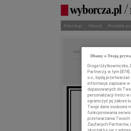
Nekrologi
Odeszli
Poradnik p
Grzego
IMIĘ I NAZWISKO:
Dbamy o Twoją prywa
Warszawa
REGION:
Droga Użytkowniczko, Dr
Partnerzy, w tym [
874
]
13.08.2010
DATA EMISJI:
o.o., będą przetwarzać 
informacje zapisane w
dopasowanych do Twoich
personalizacji treści 
Z wielkim ża
ograniczyć jej zakres
Twoje dane osobowe mo
funkcjonowania serwisó
przetwarzania Twoich da
Grzegor
Zaufanych Partnerów, 
skontaktuj się z admin