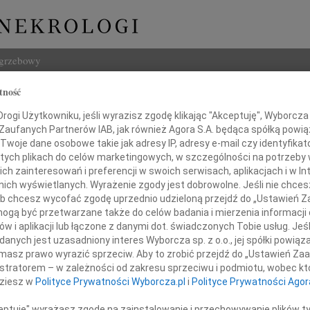
ogrzebowy
tność
Szukaj
ęk
ogi Użytkowniku, jeśli wyrazisz zgodę klikając "Akceptuję", Wyborcza sp
Imię i na
 Zaufanych Partnerów IAB, jak również Agora S.A. będąca spółką powi
Twoje dane osobowe takie jak adresy IP, adresy e-mail czy identyfikato
 tych plikach do celów marketingowych, w szczególności na potrzeby 
 zainteresowań i preferencji w swoich serwisach, aplikacjach i w Int
w nich wyświetlanych. Wyrażenie zgody jest dobrowolne. Jeśli nie chce
INNE NE
 lub chcesz wycofać zgodę uprzednio udzieloną przejdź do „Ustawień
Marek
gą być przetwarzane także do celów badania i mierzenia informacji
Z głę
w i aplikacji lub łączone z danymi dot. świadczonych Tobie usług. Jeś
Tadeu
nych jest uzasadniony interes Wyborcza sp. z o.o., jej spółki powiąza
 25 kwietnia 2022 roku zmarł
Z wie
masz prawo wyrazić sprzeciw. Aby to zrobić przejdź do „Ustawień Z
ńszy Mąż, Ojciec, Dziadek i Pradziadek
Eugen
istratorem – w zależności od zakresu sprzeciwu i podmiotu, wobec któ
Żegna
dziesz w
Polityce Prywatności Wyborcza.pl
i
Polityce Prywatności Agor
Andr
Dnia 
ceptuję" wyrażasz zgodę na zainstalowanie i przechowywanie plików t