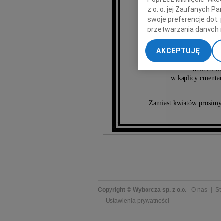
z o. o. jej Zaufanych 
swoje preferencje dot.
przetwarzania danych 
„Ustawienia zaawansow
AKCEPTUJĘ
My, nasi Zaufani Part
Urocz
dokładnych danych geol
dnia 29 k
Przechowywanie informa
w kaplicy cmentar
treści, badnie odbiorcó
Zamiast kwiatów prosimy 
Copyright © Wyborcza sp. z o.o.
O nas
St
Ustawienia prywatności