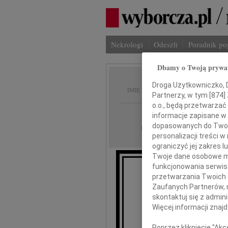
Nekrologi
Odeszli
Poradnik p
Dbamy o Twoją prywa
Jan Śl
Droga Użytkowniczko, Dr
IMIĘ I NAZWISKO:
Partnerzy, w tym [
874
]
o.o., będą przetwarzać 
cała Polska
REGION:
informacje zapisane w
dopasowanych do Twoich
28.04.2022
DATA EMISJI:
personalizacji treści 
ograniczyć jej zakres
Twoje dane osobowe mo
funkcjonowania serwisó
przetwarzania Twoich da
Dnia
Zaufanych Partnerów, 
nasz najukocha
skontaktuj się z admin
Więcej informacji znaj
Poprzez kliknięcie "Ak