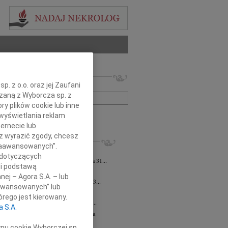
 nekrologów i wspomnień
. z o.o. oraz jej Zaufani
zwisko lub numer ogłoszenia:
ązaną z Wyborcza sp. z
ry plików cookie lub inne
wyświetlania reklam
+ szukanie zaawansowane
ernecie lub
sz wyrazić zgody, chcesz
KROLOGI
 Zaawansowanych”.
 Pliszkiewicz
07.08.2026
cała Polska
 dotyczących
bokim smutkiem zawiadamiamy, że dnia 31...
li podstawą
sz Kotłowski
07.08.2026
cała Polska
nej – Agora S.A. – lub
lkim smutkiem zawiadamiamy, że dnia 3...
aawansowanych” lub
iusz Butruk
07.08.2026
cała Polska
rego jest kierowany.
my z poczuciem nieodżałowanej straty...
a S.A.
zej Morozowski
06.08.2026
cała Polska
4 sierpnia 2026 roku zmarł Andrzej...
ypu cookie Wyborczej sp.