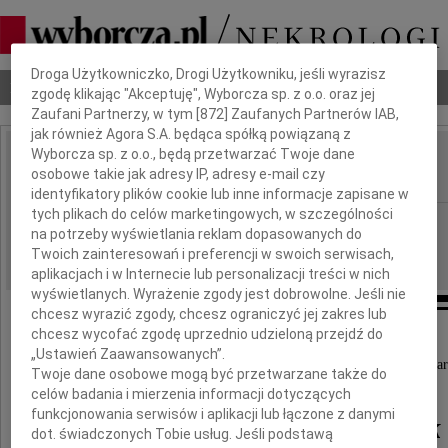
Dbamy o Twoją prywatność
Droga Użytkowniczko, Drogi Użytkowniku, jeśli wyrazisz
Nekrologi
Odeszli
Poradnik pogrzebowy
zgodę klikając "Akceptuję", Wyborcza sp. z o.o. oraz jej
Zaufani Partnerzy, w tym [
872
] Zaufanych Partnerów IAB,
jak również Agora S.A. będąca spółką powiązaną z
Wyborcza sp. z o.o., będą przetwarzać Twoje dane
Władysław Stefaniuk
osobowe takie jak adresy IP, adresy e-mail czy
IMIĘ I NAZWISKO:
identyfikatory plików cookie lub inne informacje zapisane w
tych plikach do celów marketingowych, w szczególności
Warszawa, Łódź
REGION:
na potrzeby wyświetlania reklam dopasowanych do
30.04.2022
DATA EMISJI:
Twoich zainteresowań i preferencji w swoich serwisach,
aplikacjach i w Internecie lub personalizacji treści w nich
wyświetlanych. Wyrażenie zgody jest dobrowolne. Jeśli nie
chcesz wyrazić zgody, chcesz ograniczyć jej zakres lub
chcesz wycofać zgodę uprzednio udzieloną przejdź do
„Ustawień Zaawansowanych”.
25 kwietnia 2022 roku, przeżywszy 92 lata, zmar
Twoje dane osobowe mogą być przetwarzane także do
celów badania i mierzenia informacji dotyczących
funkcjonowania serwisów i aplikacji lub łączone z danymi
Władysław Stefaniuk
dot. świadczonych Tobie usług. Jeśli podstawą