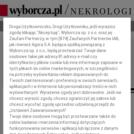
Dbamy o Twoją prywatność
Nekrologi
Odeszli
Poradnik pogrzebowy
Droga Użytkowniczko, Drogi Użytkowniku, jeśli wyrazisz
zgodę klikając "Akceptuję", Wyborcza sp. z o.o. oraz jej
Zaufani Partnerzy, w tym [
874
] Zaufanych Partnerów IAB,
jak również Agora S.A. będąca spółką powiązaną z
Jerzy Podfilipski
Wyborcza sp. z o.o., będą przetwarzać Twoje dane
IMIĘ I NAZWISKO:
osobowe takie jak adresy IP, adresy e-mail czy
identyfikatory plików cookie lub inne informacje zapisane w
Łódź
REGION:
tych plikach do celów marketingowych, w szczególności
na potrzeby wyświetlania reklam dopasowanych do
25.04.2022
DATA EMISJI:
Twoich zainteresowań i preferencji w swoich serwisach,
aplikacjach i w Internecie lub personalizacji treści w nich
wyświetlanych. Wyrażenie zgody jest dobrowolne. Jeśli nie
chcesz wyrazić zgody, chcesz ograniczyć jej zakres lub
Z głębokim żalem zawiadamiamy,
chcesz wycofać zgodę uprzednio udzieloną przejdź do
że w dniu 20 kwietnia 2022 odszedł
„Ustawień Zaawansowanych”.
Twoje dane osobowe mogą być przetwarzane także do
celów badania i mierzenia informacji dotyczących
funkcjonowania serwisów i aplikacji lub łączone z danymi