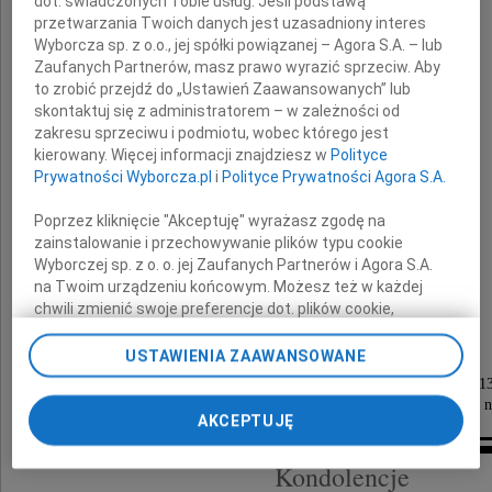
dot. świadczonych Tobie usług. Jeśli podstawą
przetwarzania Twoich danych jest uzasadniony interes
Wyborcza sp. z o.o., jej spółki powiązanej – Agora S.A. – lub
Zaufanych Partnerów, masz prawo wyrazić sprzeciw. Aby
to zrobić przejdź do „Ustawień Zaawansowanych” lub
Jerzy Podfilipski
skontaktuj się z administratorem – w zależności od
zakresu sprzeciwu i podmiotu, wobec którego jest
kierowany. Więcej informacji znajdziesz w
Polityce
Wieloletni pracownik Politechniki Łódzkiej,
Prywatności Wyborcza.pl
i
Polityce Prywatności Agora S.A.
Mąż, Tata i Dziadek
Poprzez kliknięcie "Akceptuję" wyrażasz zgodę na
Jego dusza jest już wolna.
zainstalowanie i przechowywanie plików typu cookie
Wyborczej sp. z o. o. jej Zaufanych Partnerów i Agora S.A.
na Twoim urządzeniu końcowym. Możesz też w każdej
Córki z rodzinami
chwili zmienić swoje preferencje dot. plików cookie,
ponownie wywołując narzędzie do zarządzania Twoimi
preferencjami dot. przetwarzania danych poprzez
USTAWIENIA ZAAWANSOWANE
Uroczystości pogrzebowe odbędą się
odnośnik „Ustawienia prywatności” w stopce serwisu i
w poniedziałek 25 kwietnia 2022 roku o godzinie 1
przechodząc do sekcji „Ustawienia zaawansowane”.
na Cmentarzu Rzymskokatolickim p.w. św. Wincentego n
Zmiana ustawień plików cookie możliwa jest także za
AKCEPTUJĘ
pomocą ustawień przeglądarki.
Kondolencje
My, nasi Zaufani Partnerzy i Agora S.A. możemy