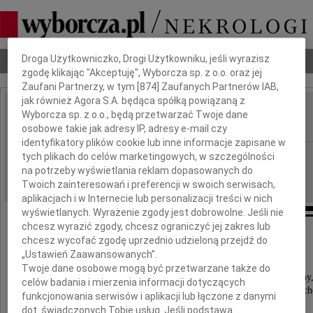
Dbamy o Twoją prywatność
Droga Użytkowniczko, Drogi Użytkowniku, jeśli wyrazisz
Nekrologi
Odeszli
Poradnik pogrzebowy
zgodę klikając "Akceptuję", Wyborcza sp. z o.o. oraz jej
Zaufani Partnerzy, w tym [
874
] Zaufanych Partnerów IAB,
jak również Agora S.A. będąca spółką powiązaną z
Marian Gurda
Wyborcza sp. z o.o., będą przetwarzać Twoje dane
IMIĘ I NAZWISKO:
osobowe takie jak adresy IP, adresy e-mail czy
identyfikatory plików cookie lub inne informacje zapisane w
Kraków
REGION:
tych plikach do celów marketingowych, w szczególności
na potrzeby wyświetlania reklam dopasowanych do
22.04.2022
DATA EMISJI:
Twoich zainteresowań i preferencji w swoich serwisach,
aplikacjach i w Internecie lub personalizacji treści w nich
wyświetlanych. Wyrażenie zgody jest dobrowolne. Jeśli nie
chcesz wyrazić zgody, chcesz ograniczyć jej zakres lub
" Nie ma już Ciebie wśród nas,
chcesz wycofać zgodę uprzednio udzieloną przejdź do
Jednak w sercach naszych pozostaniesz ."
„Ustawień Zaawansowanych”.
Twoje dane osobowe mogą być przetwarzane także do
Z najgłębszym żalem i smutkiem zawiadamiamy
celów badania i mierzenia informacji dotyczących
że dnia 17 kwietnia 2022 roku, po długiej i ciężkiej c
funkcjonowania serwisów i aplikacji lub łączone z danymi
przeżywszy lat 91, odszedł od nas na zawsze
dot. świadczonych Tobie usług. Jeśli podstawą