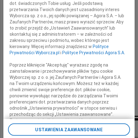
dot. świadczonych Tobie usług. Jeśli podstawą
i Jej Najbliższym
przetwarzania Twoich danych jest uzasadniony interes
Wyborcza sp. z o.o., jej spółki powiązanej – Agora S.A. – lub
Zaufanych Partnerów, masz prawo wyrazić sprzeciw. Aby
to zrobić przejdź do „Ustawień Zaawansowanych” lub
wyrazy głębokiego współczucia
skontaktuj się z administratorem – w zależności od
z powodu śmierci Syna
zakresu sprzeciwu i podmiotu, wobec którego jest
kierowany. Więcej informacji znajdziesz w
Polityce
Prywatności Wyborcza.pl
i
Polityce Prywatności Agora S.A.
Macieja
Poprzez kliknięcie "Akceptuję" wyrażasz zgodę na
zainstalowanie i przechowywanie plików typu cookie
Wyborczej sp. z o. o. jej Zaufanych Partnerów i Agora S.A.
składa
na Twoim urządzeniu końcowym. Możesz też w każdej
chwili zmienić swoje preferencje dot. plików cookie,
zespół pracowników
ponownie wywołując narzędzie do zarządzania Twoimi
Zakładu Elektrokardiologii UM w Łodzi
preferencjami dot. przetwarzania danych poprzez
odnośnik „Ustawienia prywatności” w stopce serwisu i
przechodząc do sekcji „Ustawienia zaawansowane”.
Zmiana ustawień plików cookie możliwa jest także za
Inne kondolencje
pomocą ustawień przeglądarki.
USTAWIENIA ZAAWANSOWANE