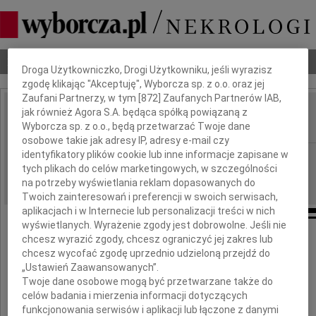
Dbamy o Twoją prywatność
Nekrologi
Odeszli
Poradnik pogrzebowy
Droga Użytkowniczko, Drogi Użytkowniku, jeśli wyrazisz
zgodę klikając "Akceptuję", Wyborcza sp. z o.o. oraz jej
Zaufani Partnerzy, w tym [
872
] Zaufanych Partnerów IAB,
jak również Agora S.A. będąca spółką powiązaną z
Maciej Zieliński
IMIĘ I NAZWISKO:
Wyborcza sp. z o.o., będą przetwarzać Twoje dane
osobowe takie jak adresy IP, adresy e-mail czy
identyfikatory plików cookie lub inne informacje zapisane w
Łódź
REGION:
tych plikach do celów marketingowych, w szczególności
13.08.2010
DATA EMISJI:
na potrzeby wyświetlania reklam dopasowanych do
Twoich zainteresowań i preferencji w swoich serwisach,
aplikacjach i w Internecie lub personalizacji treści w nich
wyświetlanych. Wyrażenie zgody jest dobrowolne. Jeśli nie
chcesz wyrazić zgody, chcesz ograniczyć jej zakres lub
Naszej drogiej Koleżance
chcesz wycofać zgodę uprzednio udzieloną przejdź do
„Ustawień Zaawansowanych”.
dr hab. med.
Twoje dane osobowe mogą być przetwarzane także do
celów badania i mierzenia informacji dotyczących
Marzennie Zielińskiej
funkcjonowania serwisów i aplikacji lub łączone z danymi