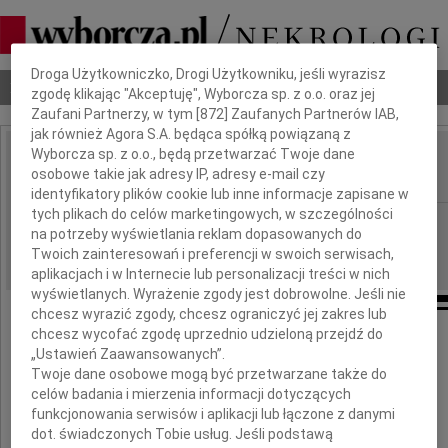
Dbamy o Twoją prywatność
Droga Użytkowniczko, Drogi Użytkowniku, jeśli wyrazisz
Nekrologi
Odeszli
Poradnik pogrzebowy
zgodę klikając "Akceptuję", Wyborcza sp. z o.o. oraz jej
Zaufani Partnerzy, w tym [
872
] Zaufanych Partnerów IAB,
jak również Agora S.A. będąca spółką powiązaną z
Wyborcza sp. z o.o., będą przetwarzać Twoje dane
Alicja Mitka
osobowe takie jak adresy IP, adresy e-mail czy
IMIĘ I NAZWISKO:
identyfikatory plików cookie lub inne informacje zapisane w
tych plikach do celów marketingowych, w szczególności
Opole
REGION:
na potrzeby wyświetlania reklam dopasowanych do
22.04.2022
DATA EMISJI:
Twoich zainteresowań i preferencji w swoich serwisach,
aplikacjach i w Internecie lub personalizacji treści w nich
wyświetlanych. Wyrażenie zgody jest dobrowolne. Jeśli nie
chcesz wyrazić zgody, chcesz ograniczyć jej zakres lub
chcesz wycofać zgodę uprzednio udzieloną przejdź do
Żegnamy
„Ustawień Zaawansowanych”.
Twoje dane osobowe mogą być przetwarzane także do
celów badania i mierzenia informacji dotyczących
Alicję Mitkę
funkcjonowania serwisów i aplikacji lub łączone z danymi
dot. świadczonych Tobie usług. Jeśli podstawą