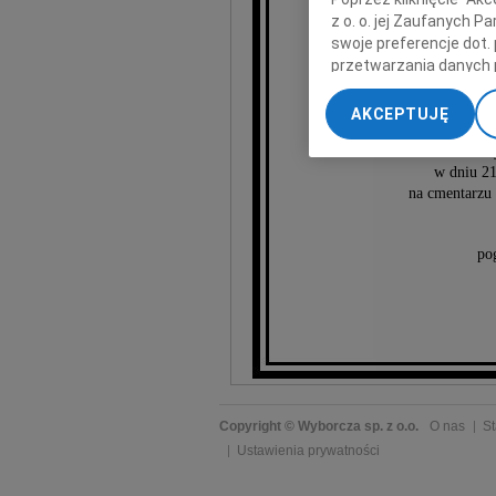
z o. o. jej Zaufanych 
Euge
swoje preferencje dot.
przetwarzania danych 
„Ustawienia zaawansow
AKCEPTUJĘ
My, nasi Zaufani Part
Urocz
dokładnych danych geol
w dniu 21
Przechowywanie informa
na cmentarzu 
treści, badnie odbiorcó
po
Copyright © Wyborcza sp. z o.o.
O nas
St
Ustawienia prywatności