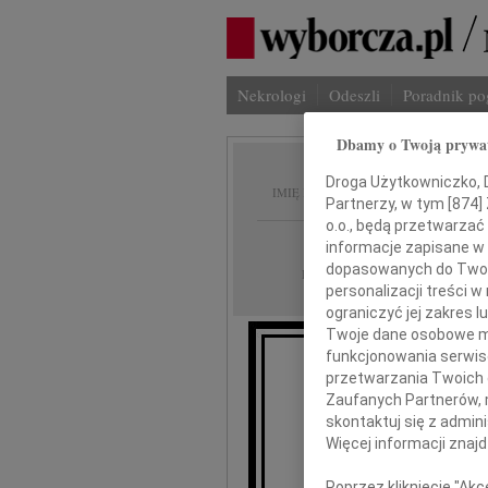
Nekrologi
Odeszli
Poradnik p
Dbamy o Twoją prywa
Eugeni
Droga Użytkowniczko, Dr
IMIĘ I NAZWISKO:
Partnerzy, w tym [
874
]
o.o., będą przetwarzać 
Katowice
REGION:
informacje zapisane w
dopasowanych do Twoich
19.04.2022
DATA EMISJI:
personalizacji treści 
ograniczyć jej zakres
Twoje dane osobowe mo
funkcjonowania serwisó
przetwarzania Twoich da
Dnia 13 kwi
Zaufanych Partnerów, 
skontaktuj się z admin
Więcej informacji znaj
Poprzez kliknięcie "Ak