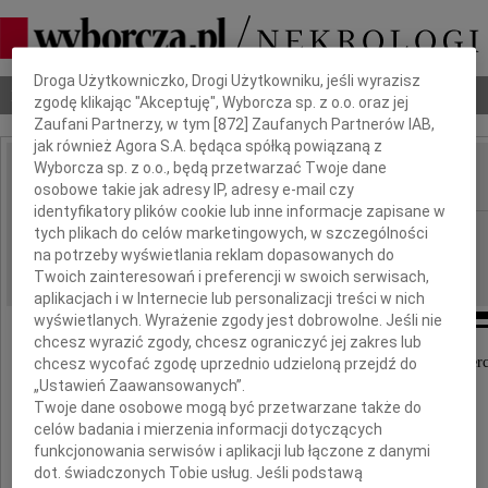
Dbamy o Twoją prywatność
Droga Użytkowniczko, Drogi Użytkowniku, jeśli wyrazisz
Nekrologi
Odeszli
Poradnik pogrzebowy
zgodę klikając "Akceptuję", Wyborcza sp. z o.o. oraz jej
Zaufani Partnerzy, w tym [
872
] Zaufanych Partnerów IAB,
jak również Agora S.A. będąca spółką powiązaną z
Wyborcza sp. z o.o., będą przetwarzać Twoje dane
osobowe takie jak adresy IP, adresy e-mail czy
IMIĘ I NAZWISKO:
identyfikatory plików cookie lub inne informacje zapisane w
Płock
tych plikach do celów marketingowych, w szczególności
REGION:
na potrzeby wyświetlania reklam dopasowanych do
15.04.2022
DATA EMISJI:
Twoich zainteresowań i preferencji w swoich serwisach,
aplikacjach i w Internecie lub personalizacji treści w nich
wyświetlanych. Wyrażenie zgody jest dobrowolne. Jeśli nie
chcesz wyrazić zgody, chcesz ograniczyć jej zakres lub
Wyrazy głębokiego współczucia z powodu śmierc
chcesz wycofać zgodę uprzednio udzieloną przejdź do
„Ustawień Zaawansowanych”.
Ojca
Twoje dane osobowe mogą być przetwarzane także do
celów badania i mierzenia informacji dotyczących
funkcjonowania serwisów i aplikacji lub łączone z danymi
Małgorzacie Podwójci
dot. świadczonych Tobie usług. Jeśli podstawą