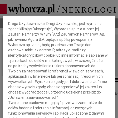
Dbamy o Twoją prywatność
Nekrologi
Odeszli
Poradnik pogrzebowy
Droga Użytkowniczko, Drogi Użytkowniku, jeśli wyrazisz
zgodę klikając "Akceptuję", Wyborcza sp. z o.o. oraz jej
Zaufani Partnerzy, w tym [
872
] Zaufanych Partnerów IAB,
jak również Agora S.A. będąca spółką powiązaną z
Janusz Styczeń
Wyborcza sp. z o.o., będą przetwarzać Twoje dane
IMIĘ I NAZWISKO:
osobowe takie jak adresy IP, adresy e-mail czy
identyfikatory plików cookie lub inne informacje zapisane w
Wrocław
REGION:
tych plikach do celów marketingowych, w szczególności
06.04.2022
na potrzeby wyświetlania reklam dopasowanych do
DATA EMISJI:
Twoich zainteresowań i preferencji w swoich serwisach,
aplikacjach i w Internecie lub personalizacji treści w nich
wyświetlanych. Wyrażenie zgody jest dobrowolne. Jeśli nie
chcesz wyrazić zgody, chcesz ograniczyć jej zakres lub
chcesz wycofać zgodę uprzednio udzieloną przejdź do
Z wielkim smutkiem przyjąłem wiadomość o śmier
„Ustawień Zaawansowanych”.
Twoje dane osobowe mogą być przetwarzane także do
Janusza Stycznia
celów badania i mierzenia informacji dotyczących
funkcjonowania serwisów i aplikacji lub łączone z danymi