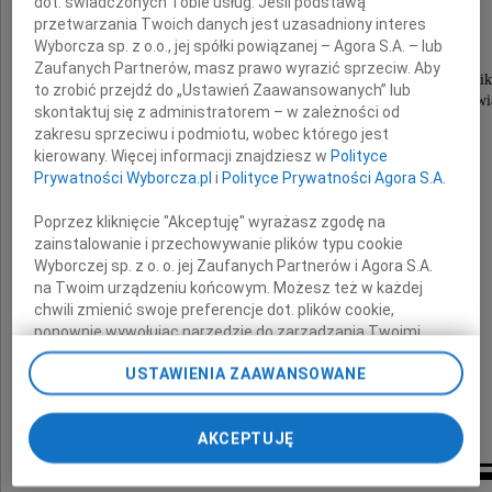
dot. świadczonych Tobie usług. Jeśli podstawą
wybitnego poety, prozaika i dramaturga,
przetwarzania Twoich danych jest uzasadniony interes
absolwenta Uniwersytetu Wrocławskiego,
Wyborcza sp. z o.o., jej spółki powiązanej – Agora S.A. – lub
autora licznych tomików poetyckich,
Zaufanych Partnerów, masz prawo wyrazić sprzeciw. Aby
m.in. nominowanego do Nagrody Literackiej Nik
to zrobić przejdź do „Ustawień Zaawansowanych” lub
i odznaczonego medalem "Zasłużony dla Wrocławi
skontaktuj się z administratorem – w zależności od
zakresu sprzeciwu i podmiotu, wobec którego jest
kierowany. Więcej informacji znajdziesz w
Polityce
Prywatności Wyborcza.pl
i
Polityce Prywatności Agora S.A.
Poprzez kliknięcie "Akceptuję" wyrażasz zgodę na
zainstalowanie i przechowywanie plików typu cookie
Rodzinie i Najbliższym
Wyborczej sp. z o. o. jej Zaufanych Partnerów i Agora S.A.
na Twoim urządzeniu końcowym. Możesz też w każdej
składam
chwili zmienić swoje preferencje dot. plików cookie,
wyrazy współczucia
ponownie wywołując narzędzie do zarządzania Twoimi
preferencjami dot. przetwarzania danych poprzez
USTAWIENIA ZAAWANSOWANE
Prezydent Wrocławia
odnośnik „Ustawienia prywatności” w stopce serwisu i
przechodząc do sekcji „Ustawienia zaawansowane”.
Jacek Sutryk
Zmiana ustawień plików cookie możliwa jest także za
AKCEPTUJĘ
pomocą ustawień przeglądarki.
My, nasi Zaufani Partnerzy i Agora S.A. możemy