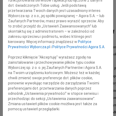
funkcjonowania serwisów i aplikacji lub łączone z danymi
dot. świadczonych Tobie usług. Jeśli podstawą
przetwarzania Twoich danych jest uzasadniony interes
Prof. dr hab. inż.
Wyborcza sp. z o.o., jej spółki powiązanej – Agora S.A. – lub
Zaufanych Partnerów, masz prawo wyrazić sprzeciw. Aby
to zrobić przejdź do „Ustawień Zaawansowanych” lub
Włodzimierz Koczara
skontaktuj się z administratorem – w zależności od
zakresu sprzeciwu i podmiotu, wobec którego jest
kierowany. Więcej informacji znajdziesz w
Polityce
Prywatności Wyborcza.pl
i
Polityce Prywatności Agora S.A.
Emerytowany profesor Politechniki Warszawskiej, związany z ucze
absolwent i zasłużony nauczyciel akademicki Wydziału Ele
Poprzez kliknięcie "Akceptuję" wyrażasz zgodę na
wychowawca wielu pokoleń elektryków.
zainstalowanie i przechowywanie plików typu cookie
Wyborczej sp. z o. o. jej Zaufanych Partnerów i Agora S.A.
Pełnił funkcję Dyrektora Instytutu Sterowania i Elektroniki
na Twoim urządzeniu końcowym. Możesz też w każdej
w latach 1981-1987. Przez kilkadziesiąt lat kierował Zakładem Na
chwili zmienić swoje preferencje dot. plików cookie,
ponownie wywołując narzędzie do zarządzania Twoimi
Był światowej sławy specjalistą w zakresie napędu elekt
preferencjami dot. przetwarzania danych poprzez
energoelektroniki i przekształtnikowych układów wytwarzania ener
odnośnik „Ustawienia prywatności” w stopce serwisu i
Autor wielu artykułów naukowych, książek oraz pate
przechodząc do sekcji „Ustawienia zaawansowane”.
Zmiana ustawień plików cookie możliwa jest także za
Współpracował z wieloma zespołami naukowymi na całym
pomocą ustawień przeglądarki.
Był członkiem rady wykonawczej EPE oraz PEM