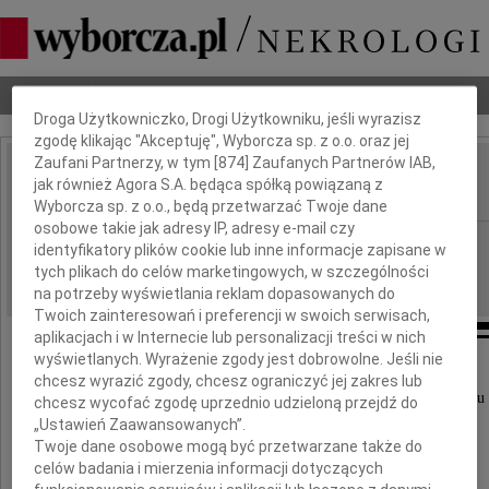
Dbamy o Twoją prywatność
Nekrologi
Odeszli
Poradnik pogrzebowy
Droga Użytkowniczko, Drogi Użytkowniku, jeśli wyrazisz
zgodę klikając "Akceptuję", Wyborcza sp. z o.o. oraz jej
Zaufani Partnerzy, w tym [
874
] Zaufanych Partnerów IAB,
Włodzimierz Koczara
jak również Agora S.A. będąca spółką powiązaną z
IMIĘ I NAZWISKO:
Wyborcza sp. z o.o., będą przetwarzać Twoje dane
osobowe takie jak adresy IP, adresy e-mail czy
cała Polska
REGION:
identyfikatory plików cookie lub inne informacje zapisane w
tych plikach do celów marketingowych, w szczególności
06.04.2022
DATA EMISJI:
na potrzeby wyświetlania reklam dopasowanych do
Twoich zainteresowań i preferencji w swoich serwisach,
aplikacjach i w Internecie lub personalizacji treści w nich
wyświetlanych. Wyrażenie zgody jest dobrowolne. Jeśli nie
chcesz wyrazić zgody, chcesz ograniczyć jej zakres lub
Z żalem informujemy, że w dniu 30 marca 2022 roku
chcesz wycofać zgodę uprzednio udzieloną przejdź do
„Ustawień Zaawansowanych”.
Twoje dane osobowe mogą być przetwarzane także do
celów badania i mierzenia informacji dotyczących