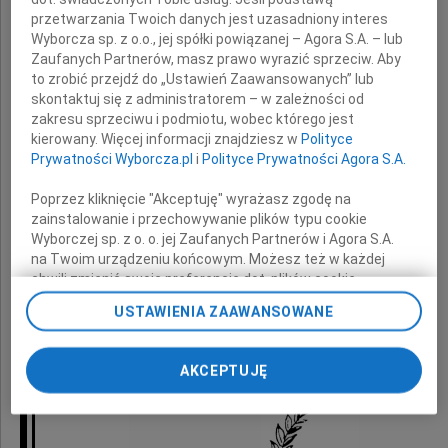
przetwarzania Twoich danych jest uzasadniony interes
słowa wsparcia i otuchy
Wyborcza sp. z o.o., jej spółki powiązanej – Agora S.A. – lub
oraz wyrazy głębokiego współczucia
Zaufanych Partnerów, masz prawo wyrazić sprzeciw. Aby
to zrobić przejdź do „Ustawień Zaawansowanych” lub
z powodu śmierci
skontaktuj się z administratorem – w zależności od
zakresu sprzeciwu i podmiotu, wobec którego jest
kierowany. Więcej informacji znajdziesz w
Polityce
Prywatności Wyborcza.pl
i
Polityce Prywatności Agora S.A.
Mamy i Teściowej
Poprzez kliknięcie "Akceptuję" wyrażasz zgodę na
zainstalowanie i przechowywanie plików typu cookie
Wyborczej sp. z o. o. jej Zaufanych Partnerów i Agora S.A.
na Twoim urządzeniu końcowym. Możesz też w każdej
składają
chwili zmienić swoje preferencje dot. plików cookie,
ponownie wywołując narzędzie do zarządzania Twoimi
USTAWIENIA ZAAWANSOWANE
preferencjami dot. przetwarzania danych poprzez
Zarząd i pracownicy
odnośnik „Ustawienia prywatności” w stopce serwisu i
Pol-Nil SA
przechodząc do sekcji „Ustawienia zaawansowane”.
AKCEPTUJĘ
Zmiana ustawień plików cookie możliwa jest także za
pomocą ustawień przeglądarki.
My, nasi Zaufani Partnerzy i Agora S.A. możemy