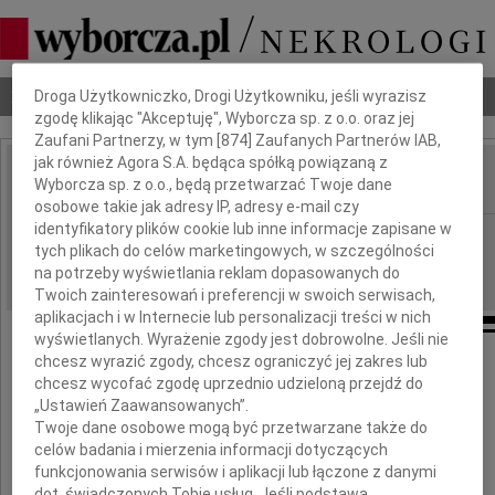
Dbamy o Twoją prywatność
Nekrologi
Odeszli
Poradnik pogrzebowy
Droga Użytkowniczko, Drogi Użytkowniku, jeśli wyrazisz
zgodę klikając "Akceptuję", Wyborcza sp. z o.o. oraz jej
Zaufani Partnerzy, w tym [
874
] Zaufanych Partnerów IAB,
jak również Agora S.A. będąca spółką powiązaną z
Wyborcza sp. z o.o., będą przetwarzać Twoje dane
IMIĘ I NAZWISKO:
osobowe takie jak adresy IP, adresy e-mail czy
identyfikatory plików cookie lub inne informacje zapisane w
Warszawa
REGION:
tych plikach do celów marketingowych, w szczególności
01.10.2009
DATA EMISJI:
na potrzeby wyświetlania reklam dopasowanych do
Twoich zainteresowań i preferencji w swoich serwisach,
aplikacjach i w Internecie lub personalizacji treści w nich
wyświetlanych. Wyrażenie zgody jest dobrowolne. Jeśli nie
chcesz wyrazić zgody, chcesz ograniczyć jej zakres lub
chcesz wycofać zgodę uprzednio udzieloną przejdź do
Małgorzacie i Krzysztofowi
„Ustawień Zaawansowanych”.
Twoje dane osobowe mogą być przetwarzane także do
Hordejuk
celów badania i mierzenia informacji dotyczących
funkcjonowania serwisów i aplikacji lub łączone z danymi
dot. świadczonych Tobie usług. Jeśli podstawą