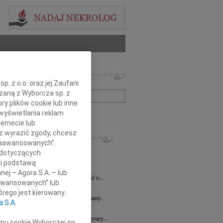
 nekrologów i wspomnień
. z o.o. oraz jej Zaufani
zwisko lub numer ogłoszenia:
ązaną z Wyborcza sp. z
ry plików cookie lub inne
wyświetlania reklam
+ szukanie zaawansowane
ernecie lub
sz wyrazić zgody, chcesz
KROLOGI
 Zaawansowanych”.
7.2026
Płock
 dotyczących
y głębokiego współczucia dla Pani...
li podstawą
y Fijałkowski
03.07.2026
Warszawa
nej – Agora S.A. – lub
bokim smutkiem przyjęliśmy wiadomość o...
aawansowanych” lub
6.2026
Płock
rego jest kierowany.
j Koleżance Julicie Kalinowskiej składamy...
a S.A.
6.2026
Płock
j Koleżance Wioletcie Czajkowskiej wyrazy...
ypu cookie Wyborczej sp.