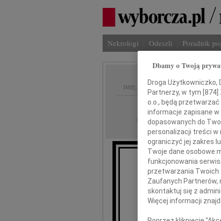
Nekrologi
Odeszli
Poradnik p
Dbamy o Twoją prywa
Droga Użytkowniczko, Dr
IMIĘ I NAZWISKO:
Partnerzy, w tym [
874
]
o.o., będą przetwarzać 
Płock
REGION:
informacje zapisane w
08.04.2022
DATA EMISJI:
dopasowanych do Twoich
personalizacji treści 
ograniczyć jej zakres
Twoje dane osobowe mo
funkcjonowania serwisó
przetwarzania Twoich da
Zaufanych Partnerów, 
skontaktuj się z admin
Sebas
Więcej informacji znaj
Poprzez kliknięcie "Ak