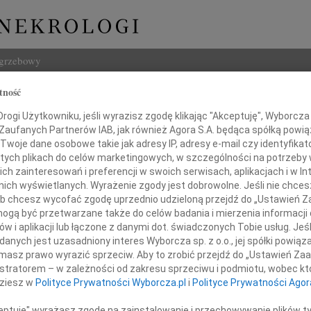
ogrzebowy
tność
Szukaj
ogi Użytkowniku, jeśli wyrazisz zgodę klikając "Akceptuję", Wyborcza sp
Imię i na
 Zaufanych Partnerów IAB, jak również Agora S.A. będąca spółką powi
Twoje dane osobowe takie jak adresy IP, adresy e-mail czy identyfikato
 tych plikach do celów marketingowych, w szczególności na potrzeby 
 zainteresowań i preferencji w swoich serwisach, aplikacjach i w Int
w nich wyświetlanych. Wyrażenie zgody jest dobrowolne. Jeśli nie chce
INNE NE
 lub chcesz wycofać zgodę uprzednio udzieloną przejdź do „Ustawień
16.0
gą być przetwarzane także do celów badania i mierzenia informacji
Wyraz
w i aplikacji lub łączone z danymi dot. świadczonych Tobie usług. Jeś
Cezar
Panu
nych jest uzasadniony interes Wyborcza sp. z o.o., jej spółki powiąza
Z głę
masz prawo wyrazić sprzeciw. Aby to zrobić przejdź do „Ustawień Z
29.0
istratorem – w zależności od zakresu sprzeciwu i podmiotu, wobec któ
tianowi Rakowskiemu
Nasze
dziesz w
Polityce Prywatności Wyborcza.pl
i
Polityce Prywatności Agor
19.0
Nasze
ceptuję" wyrażasz zgodę na zainstalowanie i przechowywanie plików t