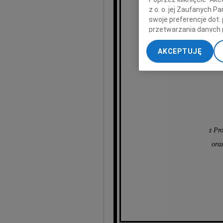
wyr
z o. o. jej Zaufanych 
swoje preferencje dot.
przetwarzania danych 
„Ustawienia zaawansow
AKCEPTUJĘ
My, nasi Zaufani Part
dokładnych danych geol
Przechowywanie informa
treści, badnie odbiorcó
z Pr
oraz