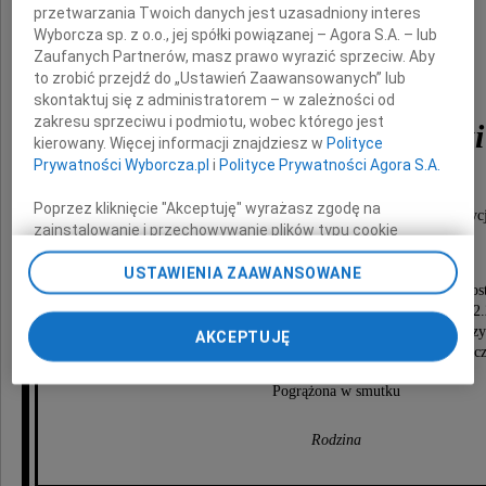
przetwarzania Twoich danych jest uzasadniony interes
Wyborcza sp. z o.o., jej spółki powiązanej – Agora S.A. – lub
Zaufanych Partnerów, masz prawo wyrazić sprzeciw. Aby
to zrobić przejdź do „Ustawień Zaawansowanych” lub
Profesor
skontaktuj się z administratorem – w zależności od
zakresu sprzeciwu i podmiotu, wobec którego jest
Stanisław Grzybowski
kierowany. Więcej informacji znajdziesz w
Polityce
Prywatności Wyborcza.pl
i
Polityce Prywatności Agora S.A.
historyk i pisarz
Poprzez kliknięcie "Akceptuję" wyrażasz zgodę na
człowiek wielkiego umysłu i niezrównanej erudycj
zainstalowanie i przechowywanie plików typu cookie
wrażliwy, serdeczny i prawy.
Wyborczej sp. z o. o. jej Zaufanych Partnerów i Agora S.A.
USTAWIENIA ZAAWANSOWANE
na Twoim urządzeniu końcowym. Możesz też w każdej
Msza Święta Żałobna przy Zmarłym odprawiona zost
chwili zmienić swoje preferencje dot. plików cookie,
w poniedziałek dnia 4 kwietnia 2022 r. o godz. 12
ponownie wywołując narzędzie do zarządzania Twoimi
w kaplicy na Cmentarzu Rakowickim w Krakowie, po czy
AKCEPTUJĘ
preferencjami dot. przetwarzania danych poprzez
odprowadzenie Zmarłego na miejsce wiecznego spoc
odnośnik „Ustawienia prywatności” w stopce serwisu i
przechodząc do sekcji „Ustawienia zaawansowane”.
Pogrążona w smutku
Zmiana ustawień plików cookie możliwa jest także za
pomocą ustawień przeglądarki.
Rodzina
My, nasi Zaufani Partnerzy i Agora S.A. możemy