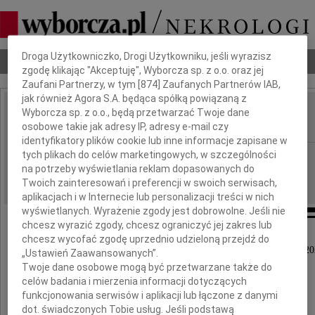
Dbamy o Twoją prywatność
Droga Użytkowniczko, Drogi Użytkowniku, jeśli wyrazisz
Nekrologi
Odeszli
Poradnik pogrzebowy
zgodę klikając "Akceptuję", Wyborcza sp. z o.o. oraz jej
Zaufani Partnerzy, w tym [
874
] Zaufanych Partnerów IAB,
jak również Agora S.A. będąca spółką powiązaną z
Wyborcza sp. z o.o., będą przetwarzać Twoje dane
Stanisław Grzybowski
IMIĘ I NAZWISKO:
osobowe takie jak adresy IP, adresy e-mail czy
identyfikatory plików cookie lub inne informacje zapisane w
tych plikach do celów marketingowych, w szczególności
cała Polska
REGION:
na potrzeby wyświetlania reklam dopasowanych do
01.04.2022
DATA EMISJI:
Twoich zainteresowań i preferencji w swoich serwisach,
aplikacjach i w Internecie lub personalizacji treści w nich
wyświetlanych. Wyrażenie zgody jest dobrowolne. Jeśli nie
chcesz wyrazić zgody, chcesz ograniczyć jej zakres lub
chcesz wycofać zgodę uprzednio udzieloną przejdź do
Z ogromnym żalem zawiadamiamy, że dnia 26 marca 20
„Ustawień Zaawansowanych”.
przeżywszy 91 lat, odszedł od nas
Twoje dane osobowe mogą być przetwarzane także do
Najukochańszy Mąż, Ojciec, Teść, Brat,
celów badania i mierzenia informacji dotyczących
Dziadek, Pradziadek i Wujek
funkcjonowania serwisów i aplikacji lub łączone z danymi
dot. świadczonych Tobie usług. Jeśli podstawą