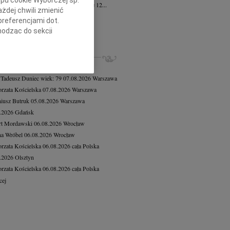
żona w smutku rodzina zawiadamia, że 12...
żdej chwili zmienić
a Kalinowska
16.07.2026
Gdańsk
preferencjami dot.
bokim żalem zawiadamiamy, że po...
hodząc do sekcji
cej
stawień przeglądarki.
ZE NEKROLOGI, KONDOLENCJE
h celach:
Użycie
8.2026
Warszawa
lów identyfikacji.
 Tadeusz Duniec
wiek: 79
07.08.2026
Warszawa
ści, pomiar reklam i
rzata Kościelska
07.08.2026
Warszawa
iusz Butruk
05.08.2026
Warszawa
8.2026
Gdańsk
rt Mordawski
06.08.2026
Wrocław
a Wróbel
06.08.2026
Wrocław
rzata Kościelska
06.08.2026
cała Polska
8.2026
Olsztyn
rzata Kościelska
06.08.2026
cała Polska
cej