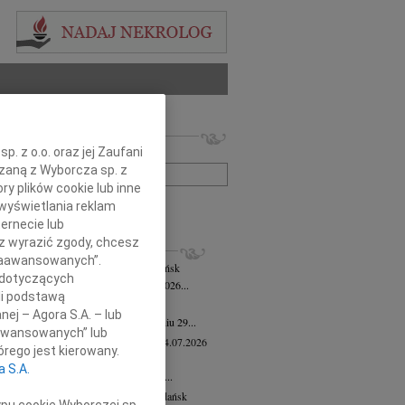
 nekrologów i wspomnień
. z o.o. oraz jej Zaufani
zwisko lub numer ogłoszenia:
ązaną z Wyborcza sp. z
ry plików cookie lub inne
+ szukanie zaawansowane
wyświetlania reklam
ernecie lub
sz wyrazić zgody, chcesz
KROLOGI
 Zaawansowanych”.
mira Bożyk
wiek: 102
04.08.2026
Gdańsk
 dotyczących
em zawiadamiamy, że w dniu 25 lipca 2026...
li podstawą
yk Klocek
28.07.2026
Gdańsk
nej – Agora S.A. – lub
lkim smutkiem zawiadamiamy, że w dniu 29...
aawansowanych” lub
ga Semmerling-Owczarska
wiek: 97
24.07.2026
rego jest kierowany.
sk
a S.A.
bokim żalem zawiadamiamy, że dnia 20...
ej Krupowicz
wiek: 87
16.07.2026
Gdańsk
ypu cookie Wyborczej sp.