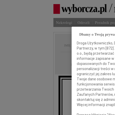
Nekrologi
Odeszli
Poradnik p
Dbamy o Twoją prywa
Mirosł
Droga Użytkowniczko, Dr
IMIĘ I NAZWISKO:
Partnerzy, w tym [
872
]
o.o., będą przetwarzać 
Gdańsk
REGION:
informacje zapisane w
dopasowanych do Twoich
01.04.2022
DATA EMISJI:
personalizacji treści 
ograniczyć jej zakres
Twoje dane osobowe mo
funkcjonowania serwisó
przetwarzania Twoich da
Z głębokim
Zaufanych Partnerów, 
Nasz Ukoc
skontaktuj się z admin
Więcej informacji znaj
Mi
Poprzez kliknięcie "Ak