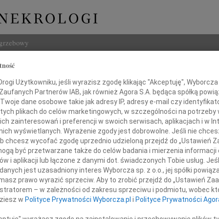
ogrzebowy
tność
Szukaj
aw Bartold
ogi Użytkowniku, jeśli wyrazisz zgodę klikając "Akceptuję", Wyborcza sp
Imię i na
 Zaufanych Partnerów IAB, jak również Agora S.A. będąca spółką powi
Twoje dane osobowe takie jak adresy IP, adresy e-mail czy identyfikato
 tych plikach do celów marketingowych, w szczególności na potrzeby 
 zainteresowań i preferencji w swoich serwisach, aplikacjach i w Int
w nich wyświetlanych. Wyrażenie zgody jest dobrowolne. Jeśli nie chce
INNE NE
 lub chcesz wycofać zgodę uprzednio udzieloną przejdź do „Ustawień
Lubo
gą być przetwarzane także do celów badania i mierzenia informacji
Z żal
w i aplikacji lub łączone z danymi dot. świadczonych Tobie usług. Jeś
Henr
nych jest uzasadniony interes Wyborcza sp. z o.o., jej spółki powiąza
 smutkiem zawiadamiamy, że zmarł
Z wie
masz prawo wyrazić sprzeciw. Aby to zrobić przejdź do „Ustawień Z
hany Ojciec, Dziadek i Pradziadek
Jadwi
istratorem – w zależności od zakresu sprzeciwu i podmiotu, wobec któ
Gdań
dziesz w
Polityce Prywatności Wyborcza.pl
i
Polityce Prywatności Agor
Z głę
rosław Bartold
Andrz
ceptuję" wyrażasz zgodę na zainstalowanie i przechowywanie plików t