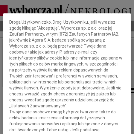
Dbamy o Twoją prywatność
Droga Użytkowniczko, Drogi Użytkowniku, jeśli wyrazisz
Nekrologi
Odeszli
Poradnik pogrzebowy
zgodę klikając "Akceptuję", Wyborcza sp. z o.o. oraz jej
Zaufani Partnerzy, w tym [
872
] Zaufanych Partnerów IAB,
jak również Agora S.A. będąca spółką powiązaną z
Wyborcza sp. z o.o., będą przetwarzać Twoje dane
Wanda Sobolewska
osobowe takie jak adresy IP, adresy e-mail czy
IMIĘ I NAZWISKO:
identyfikatory plików cookie lub inne informacje zapisane w
tych plikach do celów marketingowych, w szczególności
Białystok
REGION:
na potrzeby wyświetlania reklam dopasowanych do
01.04.2022
DATA EMISJI:
Twoich zainteresowań i preferencji w swoich serwisach,
aplikacjach i w Internecie lub personalizacji treści w nich
wyświetlanych. Wyrażenie zgody jest dobrowolne. Jeśli nie
chcesz wyrazić zgody, chcesz ograniczyć jej zakres lub
chcesz wycofać zgodę uprzednio udzieloną przejdź do
„Ustawień Zaawansowanych”.
Z głębokim żalem zawiadamiamy,
Twoje dane osobowe mogą być przetwarzane także do
że w wieku 95 lat zmarła
celów badania i mierzenia informacji dotyczących
funkcjonowania serwisów i aplikacji lub łączone z danymi
nasza ukochana
dot. świadczonych Tobie usług. Jeśli podstawą