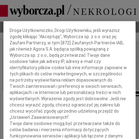
Dbamy o Twoją prywatność
Nekrologi
Odeszli
Poradnik pogrzebowy
Droga Użytkowniczko, Drogi Użytkowniku, jeśli wyrazisz
zgodę klikając "Akceptuję", Wyborcza sp. z o.o. oraz jej
Zaufani Partnerzy, w tym [
872
] Zaufanych Partnerów IAB,
jak również Agora S.A. będąca spółką powiązaną z
Przedzisław Polakowski
IMIĘ I NAZWISKO:
Wyborcza sp. z o.o., będą przetwarzać Twoje dane
osobowe takie jak adresy IP, adresy e-mail czy
identyfikatory plików cookie lub inne informacje zapisane w
Łódź, cała Polska
REGION:
tych plikach do celów marketingowych, w szczególności
30.03.2022
DATA EMISJI:
na potrzeby wyświetlania reklam dopasowanych do
Twoich zainteresowań i preferencji w swoich serwisach,
aplikacjach i w Internecie lub personalizacji treści w nich
wyświetlanych. Wyrażenie zgody jest dobrowolne. Jeśli nie
chcesz wyrazić zgody, chcesz ograniczyć jej zakres lub
Z głębokim żalem zawiadamiamy,
chcesz wycofać zgodę uprzednio udzieloną przejdź do
że 26 marca 2022 roku zmarł
„Ustawień Zaawansowanych”.
nasz najukochańszy Mąż, Ojciec i Dziadek
Twoje dane osobowe mogą być przetwarzane także do
celów badania i mierzenia informacji dotyczących
Prof.
funkcjonowania serwisów i aplikacji lub łączone z danymi