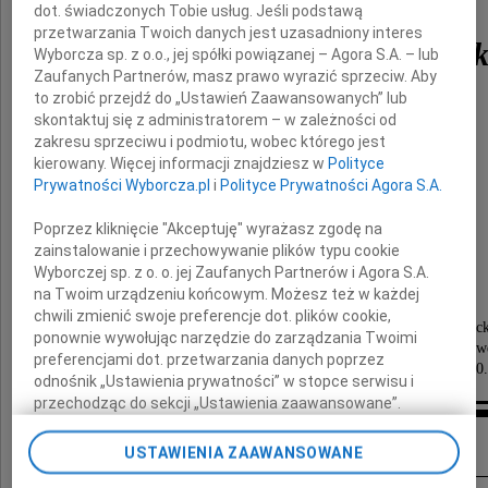
dot. świadczonych Tobie usług. Jeśli podstawą
przetwarzania Twoich danych jest uzasadniony interes
Przedzisław Polakowsk
Wyborcza sp. z o.o., jej spółki powiązanej – Agora S.A. – lub
Zaufanych Partnerów, masz prawo wyrazić sprzeciw. Aby
to zrobić przejdź do „Ustawień Zaawansowanych” lub
Dr hab. n. med.
skontaktuj się z administratorem – w zależności od
Farmakolog
zakresu sprzeciwu i podmiotu, wobec którego jest
wieloletni przewodniczący Komisji Bioetyki
kierowany. Więcej informacji znajdziesz w
Polityce
przy Uniwersytecie Medycznym w Łodzi
Prywatności Wyborcza.pl
i
Polityce Prywatności Agora S.A.
Pozostaniesz na zawsze w naszych sercach
Poprzez kliknięcie "Akceptuję" wyrażasz zgodę na
zainstalowanie i przechowywanie plików typu cookie
żona, dzieci, wnuk i rodzina
Wyborczej sp. z o. o. jej Zaufanych Partnerów i Agora S.A.
na Twoim urządzeniu końcowym. Możesz też w każdej
chwili zmienić swoje preferencje dot. plików cookie,
Pogrzeb odbędzie się na cmentarzu rzymskokatolic
ponownie wywołując narzędzie do zarządzania Twoimi
pw. św. Józefa (Stary Cmentarz) przy ulicy Ogrodow
preferencjami dot. przetwarzania danych poprzez
w piątek 1 kwietnia 2022 roku o godzinie 14.00.
odnośnik „Ustawienia prywatności” w stopce serwisu i
przechodząc do sekcji „Ustawienia zaawansowane”.
Zmiana ustawień plików cookie możliwa jest także za
Kondolencje
pomocą ustawień przeglądarki.
USTAWIENIA ZAAWANSOWANE