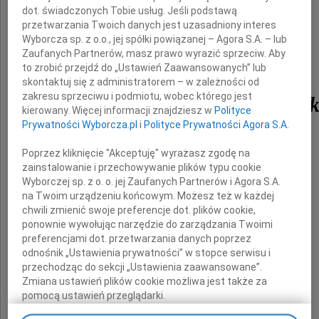
dot. świadczonych Tobie usług. Jeśli podstawą
przetwarzania Twoich danych jest uzasadniony interes
Wyborcza sp. z o.o., jej spółki powiązanej – Agora S.A. – lub
Zaufanych Partnerów, masz prawo wyrazić sprzeciw. Aby
to zrobić przejdź do „Ustawień Zaawansowanych” lub
Prof.
skontaktuj się z administratorem – w zależności od
zakresu sprzeciwu i podmiotu, wobec którego jest
Przedzisław Polakowsk
kierowany. Więcej informacji znajdziesz w
Polityce
Prywatności Wyborcza.pl
i
Polityce Prywatności Agora S.A.
Dr hab. n. med.
Poprzez kliknięcie "Akceptuję" wyrażasz zgodę na
zainstalowanie i przechowywanie plików typu cookie
Wyborczej sp. z o. o. jej Zaufanych Partnerów i Agora S.A.
Farmakolog
na Twoim urządzeniu końcowym. Możesz też w każdej
chwili zmienić swoje preferencje dot. plików cookie,
ponownie wywołując narzędzie do zarządzania Twoimi
wieloletni przewodniczący Komisji Bioetyki
preferencjami dot. przetwarzania danych poprzez
przy Uniwersytecie Medycznym w Łodzi
odnośnik „Ustawienia prywatności” w stopce serwisu i
przechodząc do sekcji „Ustawienia zaawansowane”.
Zmiana ustawień plików cookie możliwa jest także za
Pozostaniesz na zawsze w naszych sercach
pomocą ustawień przeglądarki.