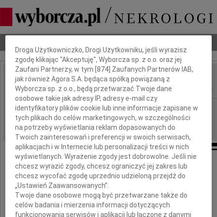
Dbamy o Twoją prywatność
Nekrologi
Odeszli
Poradnik pogrzebowy
Droga Użytkowniczko, Drogi Użytkowniku, jeśli wyrazisz
zgodę klikając "Akceptuję", Wyborcza sp. z o.o. oraz jej
Zaufani Partnerzy, w tym [
874
] Zaufanych Partnerów IAB,
Przedzisław Polakowski
jak również Agora S.A. będąca spółką powiązaną z
IMIĘ I NAZWISKO:
Wyborcza sp. z o.o., będą przetwarzać Twoje dane
osobowe takie jak adresy IP, adresy e-mail czy
cała Polska
identyfikatory plików cookie lub inne informacje zapisane w
REGION:
tych plikach do celów marketingowych, w szczególności
30.03.2022
DATA EMISJI:
na potrzeby wyświetlania reklam dopasowanych do
Twoich zainteresowań i preferencji w swoich serwisach,
aplikacjach i w Internecie lub personalizacji treści w nich
wyświetlanych. Wyrażenie zgody jest dobrowolne. Jeśli nie
Z głębokim żalem zawiadamiamy,
chcesz wyrazić zgody, chcesz ograniczyć jej zakres lub
że 26 marca 2022 roku zmarł
chcesz wycofać zgodę uprzednio udzieloną przejdź do
nasz najukochańszy Mąż, Ojciec i Dziadek
„Ustawień Zaawansowanych”.
Twoje dane osobowe mogą być przetwarzane także do
celów badania i mierzenia informacji dotyczących
funkcjonowania serwisów i aplikacji lub łączone z danymi