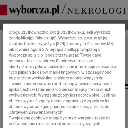
Dbamy o Twoją prywatność
Nekrologi
Odeszli
Poradnik pogrzebowy
Droga Użytkowniczko, Drogi Użytkowniku, jeśli wyrazisz
zgodę klikając "Akceptuję", Wyborcza sp. z o.o. oraz jej
Zaufani Partnerzy, w tym [
874
] Zaufanych Partnerów IAB,
Przedzisław Polakowski
jak również Agora S.A. będąca spółką powiązaną z
IMIĘ I NAZWISKO:
Wyborcza sp. z o.o., będą przetwarzać Twoje dane
osobowe takie jak adresy IP, adresy e-mail czy
Łódź
REGION:
identyfikatory plików cookie lub inne informacje zapisane w
30.03.2022
DATA EMISJI:
tych plikach do celów marketingowych, w szczególności
na potrzeby wyświetlania reklam dopasowanych do
Twoich zainteresowań i preferencji w swoich serwisach,
aplikacjach i w Internecie lub personalizacji treści w nich
wyświetlanych. Wyrażenie zgody jest dobrowolne. Jeśli nie
Z wielkim smutkiem przyjęliśmy wiadomość,
chcesz wyrazić zgody, chcesz ograniczyć jej zakres lub
chcesz wycofać zgodę uprzednio udzieloną przejdź do
że w dnia 26 marca 2022 roku zmarł
„Ustawień Zaawansowanych”.
Twoje dane osobowe mogą być przetwarzane także do
celów badania i mierzenia informacji dotyczących