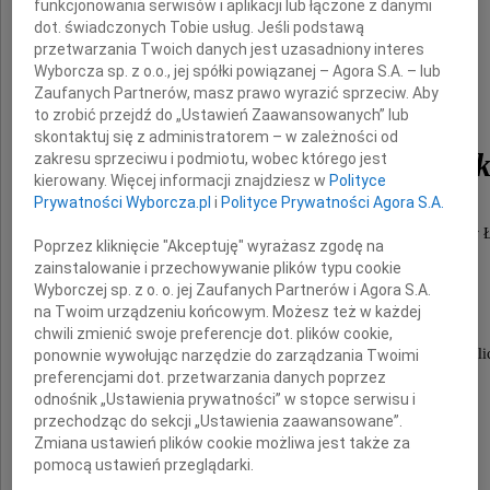
funkcjonowania serwisów i aplikacji lub łączone z danymi
dot. świadczonych Tobie usług. Jeśli podstawą
przetwarzania Twoich danych jest uzasadniony interes
Wyborcza sp. z o.o., jej spółki powiązanej – Agora S.A. – lub
Prof. dr hab.
Zaufanych Partnerów, masz prawo wyrazić sprzeciw. Aby
to zrobić przejdź do „Ustawień Zaawansowanych” lub
skontaktuj się z administratorem – w zależności od
Przedzisław Polakowsk
zakresu sprzeciwu i podmiotu, wobec którego jest
kierowany. Więcej informacji znajdziesz w
Polityce
Prywatności Wyborcza.pl
i
Polityce Prywatności Agora S.A.
emerytowany Profesor Uniwersytetu Medycznego w Ł
Poprzez kliknięcie "Akceptuję" wyrażasz zgodę na
wieloletni Kierownik Zakładu Farmakologii,
zainstalowanie i przechowywanie plików typu cookie
Wyborczej sp. z o. o. jej Zaufanych Partnerów i Agora S.A.
wychowawca licznych pokoleń studentów.
na Twoim urządzeniu końcowym. Możesz też w każdej
chwili zmienić swoje preferencje dot. plików cookie,
Pogrzeb odbędzie się na cmentarzu Rzymsko -Katol
ponownie wywołując narzędzie do zarządzania Twoimi
preferencjami dot. przetwarzania danych poprzez
( Stary Cmentarz ) przy ulicy Ogrodowej 39
odnośnik „Ustawienia prywatności” w stopce serwisu i
dnia 1 kwietnia 2022r o godzinie 14
przechodząc do sekcji „Ustawienia zaawansowane”.
Zmiana ustawień plików cookie możliwa jest także za
pomocą ustawień przeglądarki.
Wyrazy głębokiego współczucia