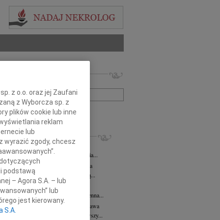
 nekrologów i wspomnień
zwisko lub numer ogłoszenia:
. z o.o. oraz jej Zaufani
ązaną z Wyborcza sp. z
+ szukanie zaawansowane
ry plików cookie lub inne
wyświetlania reklam
ernecie lub
KROLOGI
sz wyrazić zgody, chcesz
 Kułakowska
07.08.2026
Warszawa
 Zaawansowanych”.
Kułakowska 8 czerwca 1984 - 9 sierpnia...
 dotyczących
rzata Kościelska
07.08.2026
Warszawa
li podstawą
em żegnam prof. Małgorzatę Kościelską...
nej – Agora S.A. – lub
z Goetze
07.08.2026
Warszawa
aawansowanych” lub
z Goetze adwokat 9 lat bez Ciebie Bożenna...
rego jest kierowany.
wa Stec-Myśliwska
07.08.2026
Warszawa
a S.A.
u 4 sierpnia 2026 roku zmarła przeżywszy...