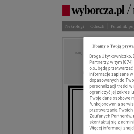
Nekrologi
Odeszli
Poradnik p
Dbamy o Twoją prywa
IMIĘ I NAZWISKO:
Droga Użytkowniczko, Dr
Partnerzy, w tym [
874
]
Warszawa
REGION:
o.o., będą przetwarzać 
01.10.2009
DATA EMISJI:
informacje zapisane w
dopasowanych do Twoich
personalizacji treści 
ograniczyć jej zakres
Twoje dane osobowe mo
Kon
funkcjonowania serwisó
przetwarzania Twoich da
Zaufanych Partnerów, 
skontaktuj się z admin
Więcej informacji znaj