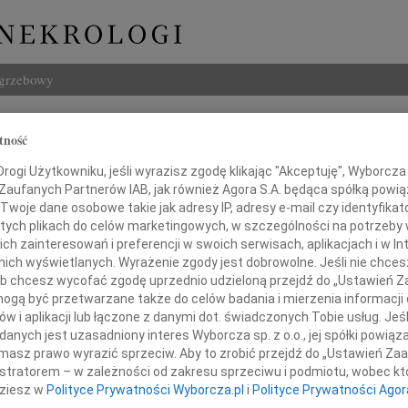
ogrzebowy
Szukaj
tność
Imię i na
ogi Użytkowniku, jeśli wyrazisz zgodę klikając "Akceptuję", Wyborcza sp
 Zaufanych Partnerów IAB, jak również Agora S.A. będąca spółką powi
Twoje dane osobowe takie jak adresy IP, adresy e-mail czy identyfikato
 tych plikach do celów marketingowych, w szczególności na potrzeby 
 zainteresowań i preferencji w swoich serwisach, aplikacjach i w Int
INNE NE
w nich wyświetlanych. Wyrażenie zgody jest dobrowolne. Jeśli nie chce
Asia
 lub chcesz wycofać zgodę uprzednio udzieloną przejdź do „Ustawień
Asia 
gą być przetwarzane także do celów badania i mierzenia informacji
Małgo
radowi Staniszowi
w i aplikacji lub łączone z danymi dot. świadczonych Tobie usług. Jeś
Z żal
nych jest uzasadniony interes Wyborcza sp. z o.o., jej spółki powiąza
Janus
masz prawo wyrazić sprzeciw. Aby to zrobić przejdź do „Ustawień Z
i Jego Żonie
Janus
istratorem – w zależności od zakresu sprzeciwu i podmiotu, wobec któ
Wacła
dziesz w
Polityce Prywatności Wyborcza.pl
i
Polityce Prywatności Agor
W dni
Magdalenie