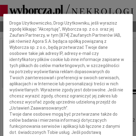
Dbamy o Twoją prywatność
Droga Użytkowniczko, Drogi Użytkowniku, jeśli wyrazisz
Nekrologi
Odeszli
Poradnik pogrzebowy
zgodę klikając "Akceptuję", Wyborcza sp. z o.o. oraz jej
Zaufani Partnerzy, w tym [
874
] Zaufanych Partnerów IAB,
jak również Agora S.A. będąca spółką powiązaną z
Wyborcza sp. z o.o., będą przetwarzać Twoje dane
Halina Szkoła
osobowe takie jak adresy IP, adresy e-mail czy
IMIĘ I NAZWISKO:
identyfikatory plików cookie lub inne informacje zapisane w
tych plikach do celów marketingowych, w szczególności
Gdańsk
REGION:
na potrzeby wyświetlania reklam dopasowanych do
18.03.2022
DATA EMISJI:
Twoich zainteresowań i preferencji w swoich serwisach,
aplikacjach i w Internecie lub personalizacji treści w nich
wyświetlanych. Wyrażenie zgody jest dobrowolne. Jeśli nie
chcesz wyrazić zgody, chcesz ograniczyć jej zakres lub
chcesz wycofać zgodę uprzednio udzieloną przejdź do
"Nie umiera ten, kto trwa w pamięci żywych"
„Ustawień Zaawansowanych”.
Twoje dane osobowe mogą być przetwarzane także do
celów badania i mierzenia informacji dotyczących
Z głębokim żalem zawiadamiamy, że 15 marca 2022
odeszła w wieku 90 lat
funkcjonowania serwisów i aplikacji lub łączone z danymi
dot. świadczonych Tobie usług. Jeśli podstawą
nasza ukochana Mama, Teściowa i Babcia