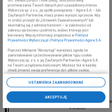
dot. świadczonych Tobie usług. Jeśli podstawą
Zenona Kosiniaka-Kamysz
przetwarzania Twoich danych jest uzasadniony interes
Wyborcza sp. z o.o., jej spółki powiązanej – Agora S.A. – lub
oraz
Zaufanych Partnerów, masz prawo wyrazić sprzeciw. Aby
Jego Małżonki Katarzyny
to zrobić przejdź do „Ustawień Zaawansowanych” lub
skontaktuj się z administratorem – w zależności od
zakresu sprzeciwu i podmiotu, wobec którego jest
kierowany. Więcej informacji znajdziesz w
Polityce
z powodu tragicznej śmierci
Prywatności Wyborcza.pl
i
Polityce Prywatności Agora S.A.
Poprzez kliknięcie "Akceptuję" wyrażasz zgodę na
Córki Marysi
zainstalowanie i przechowywanie plików typu cookie
Wyborczej sp. z o. o. jej Zaufanych Partnerów i Agora S.A.
i Syna Michała
na Twoim urządzeniu końcowym. Możesz też w każdej
chwili zmienić swoje preferencje dot. plików cookie,
ponownie wywołując narzędzie do zarządzania Twoimi
składają
preferencjami dot. przetwarzania danych poprzez
USTAWIENIA ZAAWANSOWANE
odnośnik „Ustawienia prywatności” w stopce serwisu i
przechodząc do sekcji „Ustawienia zaawansowane”.
Dyrekcja i pracownicy
Zmiana ustawień plików cookie możliwa jest także za
AKCEPTUJĘ
pomocą ustawień przeglądarki.
Oddziału Terenowego Agencji Mienia Wojskoweg
w Krakowie
My, nasi Zaufani Partnerzy i Agora S.A. możemy