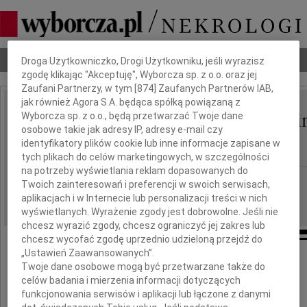
Dbamy o Twoją prywatność
Nekrologi
Odeszli
Poradnik pogrzebowy
Droga Użytkowniczko, Drogi Użytkowniku, jeśli wyrazisz
zgodę klikając "Akceptuję", Wyborcza sp. z o.o. oraz jej
Zaufani Partnerzy, w tym [
874
] Zaufanych Partnerów IAB,
jak również Agora S.A. będąca spółką powiązaną z
Zenon I Katarzyna Kosin
Wyborcza sp. z o.o., będą przetwarzać Twoje dane
IMIĘ I NAZWISKO:
osobowe takie jak adresy IP, adresy e-mail czy
Kamysz
identyfikatory plików cookie lub inne informacje zapisane w
tych plikach do celów marketingowych, w szczególności
na potrzeby wyświetlania reklam dopasowanych do
Kraków
REGION:
Twoich zainteresowań i preferencji w swoich serwisach,
12.08.2010
aplikacjach i w Internecie lub personalizacji treści w nich
DATA EMISJI:
wyświetlanych. Wyrażenie zgody jest dobrowolne. Jeśli nie
chcesz wyrazić zgody, chcesz ograniczyć jej zakres lub
chcesz wycofać zgodę uprzednio udzieloną przejdź do
„Ustawień Zaawansowanych”.
Wyrazy głębokiego współczucia
Twoje dane osobowe mogą być przetwarzane także do
celów badania i mierzenia informacji dotyczących
dla
funkcjonowania serwisów i aplikacji lub łączone z danymi