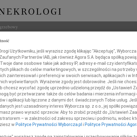
ogrzebowy
tność
Szukaj
ogi Użytkowniku, jeśli wyrazisz zgodę klikając "Akceptuję", Wyborcza sp
Imię i na
 Zaufanych Partnerów IAB, jak również Agora S.A. będąca spółką powi
Twoje dane osobowe takie jak adresy IP, adresy e-mail czy identyfikato
 tych plikach do celów marketingowych, w szczególności na potrzeby 
 zainteresowań i preferencji w swoich serwisach, aplikacjach i w Int
w nich wyświetlanych. Wyrażenie zgody jest dobrowolne. Jeśli nie chce
INNE NE
 lub chcesz wycofać zgodę uprzednio udzieloną przejdź do „Ustawień
22.0
gą być przetwarzane także do celów badania i mierzenia informacji
Pani 
w i aplikacji lub łączone z danymi dot. świadczonych Tobie usług. Jeś
Paweł
nych jest uzasadniony interes Wyborcza sp. z o.o., jej spółki powiąza
azy głębokiego współczucia
Z głę
masz prawo wyrazić sprzeciw. Aby to zrobić przejdź do „Ustawień Z
Jerzy
istratorem – w zależności od zakresu sprzeciwu i podmiotu, wobec któ
awłowi Myszkowskiemu
Z głę
dziesz w
Polityce Prywatności Wyborcza.pl
i
Polityce Prywatności Agor
22.0
Wyraz
ceptuję" wyrażasz zgodę na zainstalowanie i przechowywanie plików t