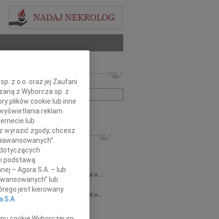
 nekrologów i wspomnień
. z o.o. oraz jej Zaufani
zwisko lub numer ogłoszenia:
ązaną z Wyborcza sp. z
ry plików cookie lub inne
wyświetlania reklam
+ szukanie zaawansowane
ernecie lub
sz wyrazić zgody, chcesz
KROLOGI
 Zaawansowanych”.
7.2026
Białystok
 dotyczących
notariusz Halinie Dorocie Agaciak...
li podstawą
 Niemyjski
06.07.2026
Warszawa
nej – Agora S.A. – lub
bokim smutkiem przyjęliśmy wiadomość o...
aawansowanych” lub
 Kulesza
23.06.2026
Białystok
rego jest kierowany.
bokim smutkiem przyjęliśmy wiadomość o...
a S.A.
6.2026
Białystok
y szczerego współczucia i...
ypu cookie Wyborczej sp.