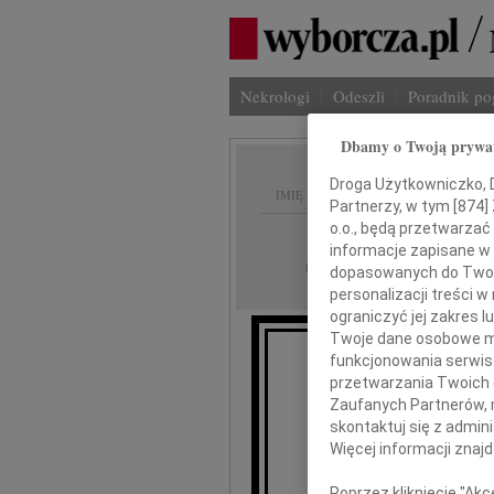
Nekrologi
Odeszli
Poradnik p
Dbamy o Twoją prywa
Droga Użytkowniczko, Dr
IMIĘ I NAZWISKO:
Partnerzy, w tym [
874
]
o.o., będą przetwarzać 
Białystok
REGION:
informacje zapisane w
11.03.2022
DATA EMISJI:
dopasowanych do Twoich
personalizacji treści 
ograniczyć jej zakres
Twoje dane osobowe mo
funkcjonowania serwisó
przetwarzania Twoich da
Wyr
Zaufanych Partnerów, 
skontaktuj się z admin
Panu P
Więcej informacji znaj
Poprzez kliknięcie "Ak