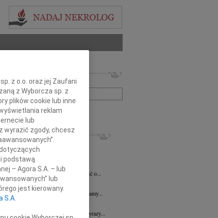
 nekrologów i wspomnień
. z o.o. oraz jej Zaufani
zwisko lub numer ogłoszenia:
ązaną z Wyborcza sp. z
ry plików cookie lub inne
wyświetlania reklam
+ szukanie zaawansowane
ernecie lub
sz wyrazić zgody, chcesz
KROLOGI
 Zaawansowanych”.
7.2026
Płock
 dotyczących
y głębokiego współczucia dla Pani...
li podstawą
y Fijałkowski
03.07.2026
Warszawa
nej – Agora S.A. – lub
bokim smutkiem przyjęliśmy wiadomość o...
aawansowanych” lub
6.2026
Płock
rego jest kierowany.
j Koleżance Julicie Kalinowskiej składamy...
a S.A.
6.2026
Płock
j Koleżance Wioletcie Czajkowskiej wyrazy...
ypu cookie Wyborczej sp.