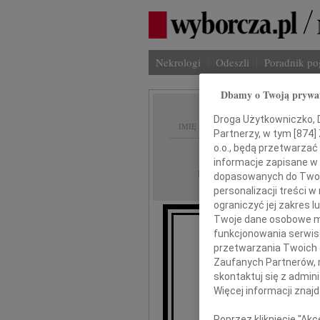
Nekrologi
Odeszli
Poradnik p
Dbamy o Twoją prywa
Droga Użytkowniczko, Dr
IMIĘ I NAZWISKO:
Partnerzy, w tym [
874
]
o.o., będą przetwarzać 
Płock
REGION:
informacje zapisane w
04.03.2022
DATA EMISJI:
dopasowanych do Twoich
personalizacji treści 
ograniczyć jej zakres
Twoje dane osobowe mo
funkcjonowania serwisó
przetwarzania Twoich da
Zaufanych Partnerów, 
skontaktuj się z admin
Więcej informacji znaj
Agni
Poprzez kliknięcie "Ak