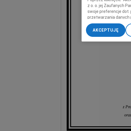
z o. o. jej Zaufanych 
swoje preferencje dot.
przetwarzania danych 
„Ustawienia zaawansow
AKCEPTUJĘ
My, nasi Zaufani Part
wyr
dokładnych danych geol
Przechowywanie informa
treści, badnie odbiorcó
z Pr
oraz