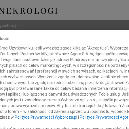
ogrzebowy
tność
Szukaj
ogi Użytkowniku, jeśli wyrazisz zgodę klikając "Akceptuję", Wyborcza sp
Imię i na
 Zaufanych Partnerów IAB, jak również Agora S.A. będąca spółką powi
Twoje dane osobowe takie jak adresy IP, adresy e-mail czy identyfikato
 tych plikach do celów marketingowych, w szczególności na potrzeby 
 zainteresowań i preferencji w swoich serwisach, aplikacjach i w Int
w nich wyświetlanych. Wyrażenie zgody jest dobrowolne. Jeśli nie chce
INNE NE
 lub chcesz wycofać zgodę uprzednio udzieloną przejdź do „Ustawień
16.0
gą być przetwarzane także do celów badania i mierzenia informacji
Wyraz
w i aplikacji lub łączone z danymi dot. świadczonych Tobie usług. Jeś
Cezar
nych jest uzasadniony interes Wyborcza sp. z o.o., jej spółki powiąza
Pani
Z głę
masz prawo wyrazić sprzeciw. Aby to zrobić przejdź do „Ustawień Z
29.0
istratorem – w zależności od zakresu sprzeciwu i podmiotu, wobec któ
Nasze
dziesz w
Polityce Prywatności Wyborcza.pl
i
Polityce Prywatności Agor
eszce Zdrojkowskiej
19.0
Nasze
ceptuję" wyrażasz zgodę na zainstalowanie i przechowywanie plików t