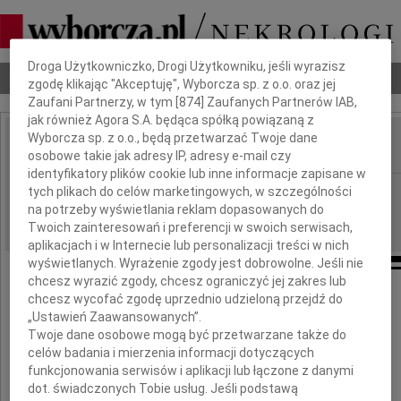
Dbamy o Twoją prywatność
Droga Użytkowniczko, Drogi Użytkowniku, jeśli wyrazisz
Nekrologi
Odeszli
Poradnik pogrzebowy
zgodę klikając "Akceptuję", Wyborcza sp. z o.o. oraz jej
Zaufani Partnerzy, w tym [
874
] Zaufanych Partnerów IAB,
jak również Agora S.A. będąca spółką powiązaną z
Wyborcza sp. z o.o., będą przetwarzać Twoje dane
osobowe takie jak adresy IP, adresy e-mail czy
IMIĘ I NAZWISKO:
identyfikatory plików cookie lub inne informacje zapisane w
Katowice
tych plikach do celów marketingowych, w szczególności
REGION:
na potrzeby wyświetlania reklam dopasowanych do
28.02.2022
DATA EMISJI:
Twoich zainteresowań i preferencji w swoich serwisach,
aplikacjach i w Internecie lub personalizacji treści w nich
wyświetlanych. Wyrażenie zgody jest dobrowolne. Jeśli nie
chcesz wyrazić zgody, chcesz ograniczyć jej zakres lub
Pani
chcesz wycofać zgodę uprzednio udzieloną przejdź do
„Ustawień Zaawansowanych”.
Twoje dane osobowe mogą być przetwarzane także do
dr Dorocie Machnik
celów badania i mierzenia informacji dotyczących
funkcjonowania serwisów i aplikacji lub łączone z danymi
Zastępcy Dyrektora
dot. świadczonych Tobie usług. Jeśli podstawą