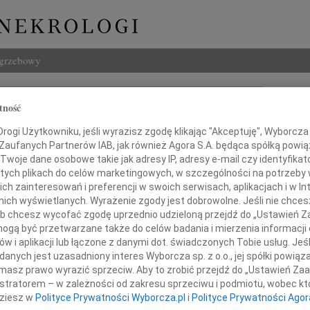
ogrzebowy
Szukaj
tność
j Rajpert
Imię i na
ogi Użytkowniku, jeśli wyrazisz zgodę klikając "Akceptuję", Wyborcza sp
 Zaufanych Partnerów IAB, jak również Agora S.A. będąca spółką powi
Twoje dane osobowe takie jak adresy IP, adresy e-mail czy identyfikato
 tych plikach do celów marketingowych, w szczególności na potrzeby 
INNE NE
 zainteresowań i preferencji w swoich serwisach, aplikacjach i w Int
w nich wyświetlanych. Wyrażenie zgody jest dobrowolne. Jeśli nie chce
06.0
 lub chcesz wycofać zgodę uprzednio udzieloną przejdź do „Ustawień
Drogi
gą być przetwarzane także do celów badania i mierzenia informacji
Marci
w i aplikacji lub łączone z danymi dot. świadczonych Tobie usług. Jeś
Z głę
Podziękowania
nych jest uzasadniony interes Wyborcza sp. z o.o., jej spółki powiąza
Tadeu
masz prawo wyrazić sprzeciw. Aby to zrobić przejdź do „Ustawień Z
Z głę
istratorem – w zależności od zakresu sprzeciwu i podmiotu, wobec któ
02.0
zy w tak bolesnej dla nas chwili dzielili
dziesz w
Polityce Prywatności Wyborcza.pl
i
Polityce Prywatności Agor
Drogi
i żal, okazali wiele serca i życzliwości