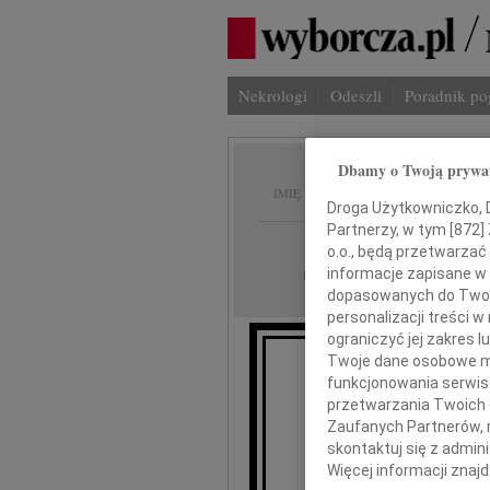
Nekrologi
Odeszli
Poradnik p
Dbamy o Twoją prywa
Andrze
IMIĘ I NAZWISKO:
Droga Użytkowniczko, Dr
Partnerzy, w tym [
872
]
Katowice
REGION:
o.o., będą przetwarzać 
25.02.2022
informacje zapisane w
DATA EMISJI:
dopasowanych do Twoich
personalizacji treści 
ograniczyć jej zakres
Twoje dane osobowe mo
funkcjonowania serwisó
przetwarzania Twoich da
Zaufanych Partnerów, 
skontaktuj się z admin
Wszystkim, któr
Więcej informacji znaj
z nami smutek 