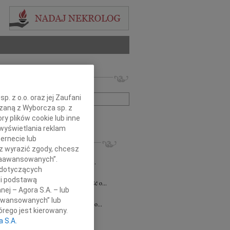
 nekrologów i wspomnień
zwisko lub numer ogłoszenia:
. z o.o. oraz jej Zaufani
ązaną z Wyborcza sp. z
+ szukanie zaawansowane
ry plików cookie lub inne
wyświetlania reklam
KROLOGI
ernecie lub
sz wyrazić zgody, chcesz
8.2026
Katowice
 Zaawansowanych”.
ej Koleżance Sabinie Kacan składamy...
 dotyczących
n Kurek
24.07.2026
Katowice
li podstawą
bokim smutkiem przyjęliśmy wiadomość o...
nej – Agora S.A. – lub
sz Zając
15.07.2026
Katowice
aawansowanych” lub
bokim smutkiem przyjąłem wiadomość o...
rego jest kierowany.
7.2026
Katowice
a S.A.
 Krystianie z ogromnym smutkiem...