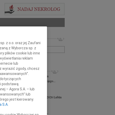
 nekrologów i wspomnień
. z o.o. oraz jej Zaufani
zwisko lub numer ogłoszenia:
ązaną z Wyborcza sp. z
ry plików cookie lub inne
wyświetlania reklam
+ szukanie zaawansowane
ernecie lub
sz wyrazić zgody, chcesz
KROLOGI
 Zaawansowanych”.
n Maks Jelenkowski
04.08.2026
Lublin
 dotyczących
bokim żalem zawiadamiam o śmierci mojego...
li podstawą
ej Szostek
27.07.2026
Lublin
nej – Agora S.A. – lub
21 lipca 2026 roku zmarł Ks. prof. dr...
aawansowanych” lub
a Powiłańska - Mazur
wiek: 84
17.04.2026
Lublin
rego jest kierowany.
u 14 kwietnia 2026 roku zmarła,...
a S.A.
 Strużyna
24.02.2026
Lublin
u 11 lutego 2026 roku w wieku 82 lat...
ypu cookie Wyborczej sp.