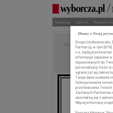
Nekrologi
Odeszli
Poradnik p
Dbamy o Twoją prywa
Zdzisł
Droga Użytkowniczko, Dr
IMIĘ I NAZWISKO:
Partnerzy, w tym [
874
]
o.o., będą przetwarzać 
Lublin
REGION:
informacje zapisane w
dopasowanych do Twoich
25.02.2022
DATA EMISJI:
personalizacji treści 
ograniczyć jej zakres
Twoje dane osobowe mo
funkcjonowania serwisó
przetwarzania Twoich da
Z głębokim żale
Zaufanych Partnerów, 
w wieku 70 lat o
skontaktuj się z admin
Więcej informacji znaj
Poprzez kliknięcie "Ak