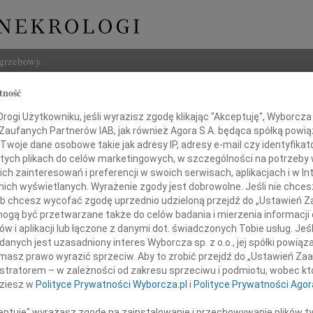
ogrzebowy
tność
Szukaj
aw Hołysz
ogi Użytkowniku, jeśli wyrazisz zgodę klikając "Akceptuję", Wyborcza sp
Imię i na
 Zaufanych Partnerów IAB, jak również Agora S.A. będąca spółką powi
Twoje dane osobowe takie jak adresy IP, adresy e-mail czy identyfikato
 tych plikach do celów marketingowych, w szczególności na potrzeby 
 zainteresowań i preferencji w swoich serwisach, aplikacjach i w Int
w nich wyświetlanych. Wyrażenie zgody jest dobrowolne. Jeśli nie chce
INNE NE
 lub chcesz wycofać zgodę uprzednio udzieloną przejdź do „Ustawień
Maria
gą być przetwarzane także do celów badania i mierzenia informacji
Z głę
w i aplikacji lub łączone z danymi dot. świadczonych Tobie usług. Jeś
Andrz
nych jest uzasadniony interes Wyborcza sp. z o.o., jej spółki powiąza
m zawiadamiamy, że 19 lutego 2022 roku
Dnia 
masz prawo wyrazić sprzeciw. Aby to zrobić przejdź do „Ustawień Z
dszedł nasz ukochany Mąż, Tata i Dziadzio
Danut
istratorem – w zależności od zakresu sprzeciwu i podmiotu, wobec któ
W dni
dziesz w
Polityce Prywatności Wyborcza.pl
i
Polityce Prywatności Agor
Jerzy
W dni
ceptuję" wyrażasz zgodę na zainstalowanie i przechowywanie plików t