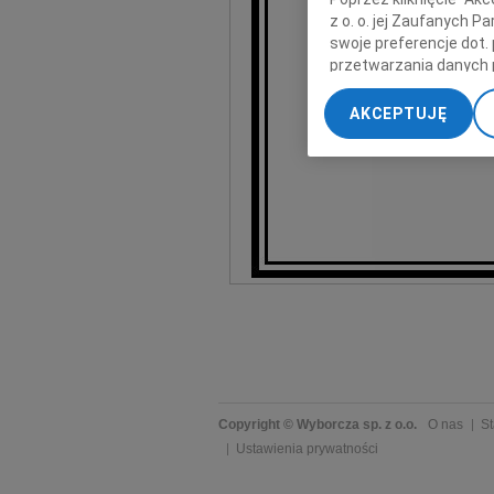
z o. o. jej Zaufanych 
swoje preferencje dot.
przetwarzania danych 
„Ustawienia zaawansow
AKCEPTUJĘ
My, nasi Zaufani Part
dokładnych danych geol
Przechowywanie informa
treści, badnie odbiorcó
Copyright © Wyborcza sp. z o.o.
O nas
St
Ustawienia prywatności