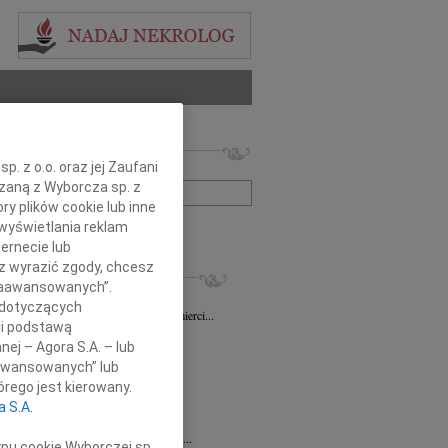
 nekrologów i wspomnień
. z o.o. oraz jej Zaufani
zwisko lub numer ogłoszenia:
ązaną z Wyborcza sp. z
ry plików cookie lub inne
wyświetlania reklam
+ szukanie zaawansowane
ernecie lub
sz wyrazić zgody, chcesz
KROLOGI
 Zaawansowanych”.
sz Gapiński
03.08.2026
Łódź
 dotyczących
ym żalem przyjęliśmy wiadomość o śmierci...
li podstawą
7.2026
Łódź
nej – Agora S.A. – lub
y głębokiego współczucia dla...
aawansowanych” lub
7.2026
Łódź
rego jest kierowany.
y współczucia Pani Janinie...
a S.A.
7.2026
Łódź
Joannie Nowińskiej wyrazy głębokiego...
ypu cookie Wyborczej sp.