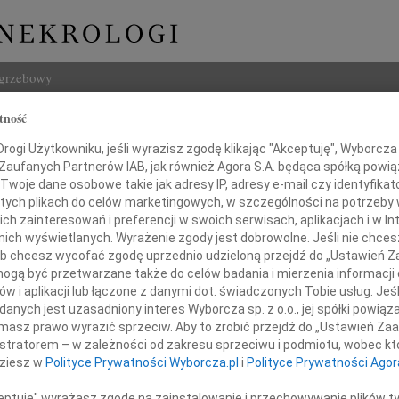
ogrzebowy
tność
Szukaj
ogi Użytkowniku, jeśli wyrazisz zgodę klikając "Akceptuję", Wyborcza sp
Imię i na
 Zaufanych Partnerów IAB, jak również Agora S.A. będąca spółką powi
Twoje dane osobowe takie jak adresy IP, adresy e-mail czy identyfikato
 tych plikach do celów marketingowych, w szczególności na potrzeby 
 zainteresowań i preferencji w swoich serwisach, aplikacjach i w Int
w nich wyświetlanych. Wyrażenie zgody jest dobrowolne. Jeśli nie chce
INNE NE
 lub chcesz wycofać zgodę uprzednio udzieloną przejdź do „Ustawień
Tadeu
gą być przetwarzane także do celów badania i mierzenia informacji
Z duż
w i aplikacji lub łączone z danymi dot. świadczonych Tobie usług. Jeś
31.0
nych jest uzasadniony interes Wyborcza sp. z o.o., jej spółki powiąza
Naszej Koleżance
Wyraz
masz prawo wyrazić sprzeciw. Aby to zrobić przejdź do „Ustawień Z
29.0
istratorem – w zależności od zakresu sprzeciwu i podmiotu, wobec któ
lwii Twardowskiej
Wyraz
dziesz w
Polityce Prywatności Wyborcza.pl
i
Polityce Prywatności Agor
27.0
Pani 
ceptuję" wyrażasz zgodę na zainstalowanie i przechowywanie plików t
wyrazy żalu i współczucia