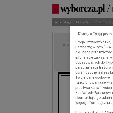
Nekrologi
Odeszli
Poradnik p
Dbamy o Twoją prywa
Droga Użytkowniczko, Dr
IMIĘ I NAZWISKO:
Partnerzy, w tym [
874
]
o.o., będą przetwarzać 
Łódź
REGION:
informacje zapisane w
11.08.2010
DATA EMISJI:
dopasowanych do Twoich
personalizacji treści 
ograniczyć jej zakres
Twoje dane osobowe mo
funkcjonowania serwisó
przetwarzania Twoich da
Zaufanych Partnerów, 
skontaktuj się z admin
Sy
Więcej informacji znaj
Poprzez kliknięcie "Ak