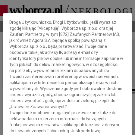
Dbamy o Twoją prywatność
Droga Użytkowniczko, Drogi Użytkowniku, jeśli wyrazisz
Nekrologi
Odeszli
Poradnik pogrzebowy
zgodę klikając "Akceptuję", Wyborcza sp. z o.o. oraz jej
Zaufani Partnerzy, w tym [
872
] Zaufanych Partnerów IAB,
jak również Agora S.A. będąca spółką powiązaną z
Wyborcza sp. z o.o., będą przetwarzać Twoje dane
Zofia Buszkowa
osobowe takie jak adresy IP, adresy e-mail czy
IMIĘ I NAZWISKO:
identyfikatory plików cookie lub inne informacje zapisane w
tych plikach do celów marketingowych, w szczególności
Łódź
REGION:
na potrzeby wyświetlania reklam dopasowanych do
12.08.2010
DATA EMISJI:
Twoich zainteresowań i preferencji w swoich serwisach,
aplikacjach i w Internecie lub personalizacji treści w nich
wyświetlanych. Wyrażenie zgody jest dobrowolne. Jeśli nie
chcesz wyrazić zgody, chcesz ograniczyć jej zakres lub
chcesz wycofać zgodę uprzednio udzieloną przejdź do
W dniu 4 sierpnia 2010 r.,
„Ustawień Zaawansowanych”.
w wieku 88 lat, zmarła w Katowicach
Twoje dane osobowe mogą być przetwarzane także do
celów badania i mierzenia informacji dotyczących
funkcjonowania serwisów i aplikacji lub łączone z danymi
dot. świadczonych Tobie usług. Jeśli podstawą