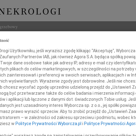
ogrzebowy
tność
Szukaj
ogi Użytkowniku, jeśli wyrazisz zgodę klikając "Akceptuję", Wyborcza sp
Imię i na
 Zaufanych Partnerów IAB, jak również Agora S.A. będąca spółką powi
Twoje dane osobowe takie jak adresy IP, adresy e-mail czy identyfikato
 tych plikach do celów marketingowych, w szczególności na potrzeby 
 zainteresowań i preferencji w swoich serwisach, aplikacjach i w Int
w nich wyświetlanych. Wyrażenie zgody jest dobrowolne. Jeśli nie chce
INNE NE
 lub chcesz wycofać zgodę uprzednio udzieloną przejdź do „Ustawień
Grzeg
gą być przetwarzane także do celów badania i mierzenia informacji
Z żal
w i aplikacji lub łączone z danymi dot. świadczonych Tobie usług. Jeś
Grzeg
Pani
nych jest uzasadniony interes Wyborcza sp. z o.o., jej spółki powiąza
Z żal
masz prawo wyrazić sprzeciw. Aby to zrobić przejdź do „Ustawień Z
22.0
istratorem – w zależności od zakresu sprzeciwu i podmiotu, wobec któ
arbarze Dominiak
Wyraz
dziesz w
Polityce Prywatności Wyborcza.pl
i
Polityce Prywatności Agor
15.0
Pani 
ceptuję" wyrażasz zgodę na zainstalowanie i przechowywanie plików t