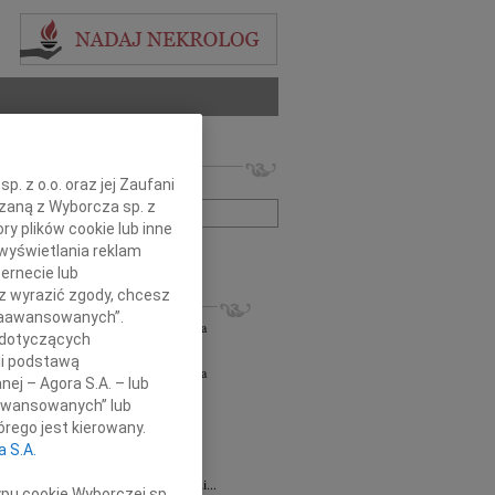
 nekrologów i wspomnień
. z o.o. oraz jej Zaufani
zwisko lub numer ogłoszenia:
ązaną z Wyborcza sp. z
ry plików cookie lub inne
wyświetlania reklam
+ szukanie zaawansowane
ernecie lub
sz wyrazić zgody, chcesz
KROLOGI
 Zaawansowanych”.
orz Lipowski
06.08.2026
Częstochowa
 dotyczących
em przyjęliśmy wiadomość o śmierci...
li podstawą
orz Lipowski
05.08.2026
Częstochowa
nej – Agora S.A. – lub
em przyjęliśmy wiadomość o śmierci...
aawansowanych” lub
6.2026
Częstochowa
rego jest kierowany.
y głębokiego współczucia oraz...
a S.A.
6.2026
Częstochowa
Joannie Jędrzejowskiej-Prokop radczyni...
ypu cookie Wyborczej sp.