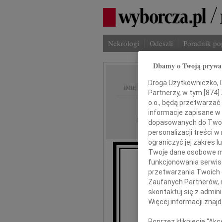
Nekrologi
Odeszli
Poradnik p
Dbamy o Twoją prywa
Droga Użytkowniczko, Dr
IMIĘ I NAZWISKO:
Partnerzy, w tym [
874
]
o.o., będą przetwarzać 
Częstochowa
REGION:
informacje zapisane w
11.08.2010
DATA EMISJI:
dopasowanych do Twoich
personalizacji treści 
ograniczyć jej zakres
Twoje dane osobowe mo
funkcjonowania serwisó
przetwarzania Twoich da
Zaufanych Partnerów, 
skontaktuj się z admin
B
Więcej informacji znaj
Poprzez kliknięcie "Ak