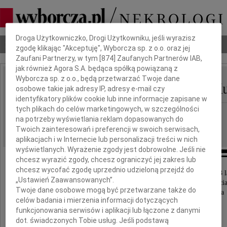
Dbamy o Twoją prywatność
Droga Użytkowniczko, Drogi Użytkowniku, jeśli wyrazisz
Nekrologi
Odeszli
Poradnik pogrzebowy
zgodę klikając "Akceptuję", Wyborcza sp. z o.o. oraz jej
Zaufani Partnerzy, w tym [
874
] Zaufanych Partnerów IAB,
jak również Agora S.A. będąca spółką powiązaną z
Wyborcza sp. z o.o., będą przetwarzać Twoje dane
Mirosława Kuklińska-K
osobowe takie jak adresy IP, adresy e-mail czy
IMIĘ I NAZWISKO:
identyfikatory plików cookie lub inne informacje zapisane w
tych plikach do celów marketingowych, w szczególności
Poznań
REGION:
na potrzeby wyświetlania reklam dopasowanych do
11.08.2010
DATA EMISJI:
Twoich zainteresowań i preferencji w swoich serwisach,
aplikacjach i w Internecie lub personalizacji treści w nich
wyświetlanych. Wyrażenie zgody jest dobrowolne. Jeśli nie
chcesz wyrazić zgody, chcesz ograniczyć jej zakres lub
chcesz wycofać zgodę uprzednio udzieloną przejdź do
W dniu 7 sierpnia 2010 roku zmarła w wieku 53 l
„Ustawień Zaawansowanych”.
nasza najukochańsza Siostra, Żona, Mama, Ciocia
Twoje dane osobowe mogą być przetwarzane także do
Szwagierka, Kuzynka, Teściowa i Siostrzenica
celów badania i mierzenia informacji dotyczących
funkcjonowania serwisów i aplikacji lub łączone z danymi
dot. świadczonych Tobie usług. Jeśli podstawą