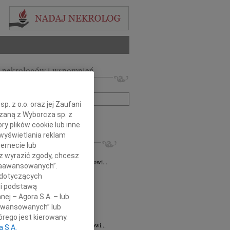
 nekrologów i wspomnień
zwisko lub numer ogłoszenia:
. z o.o. oraz jej Zaufani
ązaną z Wyborcza sp. z
+ szukanie zaawansowane
ry plików cookie lub inne
wyświetlania reklam
KROLOGI
ernecie lub
taśkiewicz
03.08.2026
Lublin
sz wyrazić zgody, chcesz
Profesorowi Grzegorzowi Staśkiewiczowi...
 Zaawansowanych”.
8.2026
Lublin
 dotyczących
dr hab. n. med. Grzegorzowi...
li podstawą
7.2026
Lublin
nej – Agora S.A. – lub
y głębokiego współczucia dla dr...
aawansowanych” lub
7.2026
Lublin
rego jest kierowany.
mu Koledze dr hab. n. med. Grzegorzowi...
a S.A.