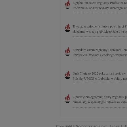
Z głębokim żalem żegnamy Profesora Jer
Rodzinie składamy wyrazy szczerego wsp
Trwając w żałobie i smutku po śmierci P
składamy wyrazy głębokiego żalu i współ
Z wielkim żalem żegnamy Profesora Jer
Przyjaciela. Wyrazy głębokiego współczu
Dnia 7 lutego 2022 roku zmarł prof. zw. 
Polskiej UMCS w Lublinie, wybitny na
Z poczuciem ogromnej straty żegnamy pr
humanistę, wspaniałego Człowieka, czło
Copyright © Wyborcza sp. z o.o.
O nas
St