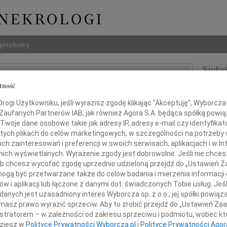
ogrzebowy
Szukaj
Bartmiński
tność
Imię i na
ogi Użytkowniku, jeśli wyrazisz zgodę klikając "Akceptuję", Wyborcza sp
 Zaufanych Partnerów IAB, jak również Agora S.A. będąca spółką powi
Twoje dane osobowe takie jak adresy IP, adresy e-mail czy identyfikato
 tych plikach do celów marketingowych, w szczególności na potrzeby 
INNE NE
 zainteresowań i preferencji w swoich serwisach, aplikacjach i w Int
Ewa S
w nich wyświetlanych. Wyrażenie zgody jest dobrowolne. Jeśli nie chce
Panu 
 lub chcesz wycofać zgodę uprzednio udzieloną przejdź do „Ustawień
03.0
i smutkiem przyjęliśmy widomość o śmierci
gą być przetwarzane także do celów badania i mierzenia informacji
Panu 
w i aplikacji lub łączone z danymi dot. świadczonych Tobie usług. Jeś
31.0
nych jest uzasadniony interes Wyborcza sp. z o.o., jej spółki powiąza
Wyraz
masz prawo wyrazić sprzeciw. Aby to zrobić przejdź do „Ustawień Z
31.0
istratorem – w zależności od zakresu sprzeciwu i podmiotu, wobec któ
Nasze
dziesz w
Polityce Prywatności Wyborcza.pl
i
Polityce Prywatności Agor