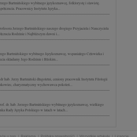
zego Bartmińskiego wybitnego językoznawcę, folklorystę i slawistę.
ółczucia. Pracownicy Instytutu Języka...
rofesora Jerzego Bartmińskiego naszego drogiego Przyjaciela i Nauczyciela
czucia Rodzinie i Najbliższym dawni i...
zego Bartmińskiego wybitnego Językoznawcę, wspaniałego Człowieka i
cia składamy Jego Rodzinie i Bliskim...
dr hab. Jerzy Bartmiński długoletni, ceniony pracownik Instytutu Filologii
ukowiec, charyzmatyczny wychowawca pokoleń...
of. dr. hab. Jerzego Bartmińskiego wybitnego językoznawcę, wielkiego
nka Rady Języka Polskiego w latach w latach...
aże u nas
Reklama
Polityka prywatnośći
Wszystkie artykuły
Licencje