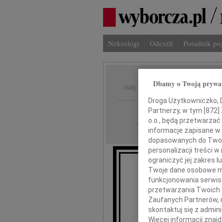
Nekrologi
Odeszli
Poradnik p
Jerzy 
Dbamy o Twoją prywa
IMIĘ I NAZWISKO:
Droga Użytkowniczko, Dr
Lublin
Partnerzy, w tym [
872
]
REGION:
o.o., będą przetwarzać 
11.02.2022
DATA EMISJI:
informacje zapisane w
dopasowanych do Twoich
personalizacji treści 
ograniczyć jej zakres
Z głębokim żalem 
Twoje dane osobowe mo
funkcjonowania serwisó
przetwarzania Twoich da
Zaufanych Partnerów, 
skontaktuj się z admin
Więcej informacji znaj