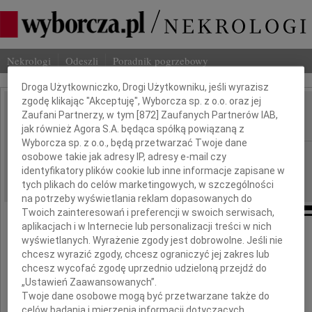
Nekrologi
Odeszli
Poradnik pogrzebowy
Dbamy o Twoją prywatność
Droga Użytkowniczko, Drogi Użytkowniku, jeśli wyrazisz
zgodę klikając "Akceptuję", Wyborcza sp. z o.o. oraz jej
Jerzy Bartmiński
Zaufani Partnerzy, w tym [
872
] Zaufanych Partnerów IAB,
IMIĘ I NAZWISKO:
jak również Agora S.A. będąca spółką powiązaną z
Wyborcza sp. z o.o., będą przetwarzać Twoje dane
Lublin
REGION:
osobowe takie jak adresy IP, adresy e-mail czy
identyfikatory plików cookie lub inne informacje zapisane w
11.02.2022
DATA EMISJI:
tych plikach do celów marketingowych, w szczególności
na potrzeby wyświetlania reklam dopasowanych do
Twoich zainteresowań i preferencji w swoich serwisach,
aplikacjach i w Internecie lub personalizacji treści w nich
wyświetlanych. Wyrażenie zgody jest dobrowolne. Jeśli nie
Trwając w żałobie i smutku po śmierci
chcesz wyrazić zgody, chcesz ograniczyć jej zakres lub
chcesz wycofać zgodę uprzednio udzieloną przejdź do
„Ustawień Zaawansowanych”.
Twoje dane osobowe mogą być przetwarzane także do
celów badania i mierzenia informacji dotyczących