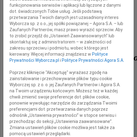
funkcjonowania serwisów i aplikacji lub łączone z danymi
dot. świadczonych Tobie usług. Jeśli podstawą
przetwarzania Twoich danych jest uzasadniony interes
Wyborcza sp. z o.o., jej spółki powiązanej – Agora S.A. – lub
Zaufanych Partnerów, masz prawo wyrazić sprzeciw. Aby
Profesora
to zrobić przejdź do „Ustawień Zaawansowanych” lub
skontaktuj się z administratorem – w zależności od
zakresu sprzeciwu i podmiotu, wobec którego jest
kierowany. Więcej informacji znajdziesz w
Polityce
Jerzego Bartmińskieg
Prywatności Wyborcza.pl
i
Polityce Prywatności Agora S.A.
Poprzez kliknięcie "Akceptuję" wyrażasz zgodę na
naszego drogiego Przyjaciela i Nauczyciela
zainstalowanie i przechowywanie plików typu cookie
Wyborczej sp. z o. o. jej Zaufanych Partnerów i Agora S.A.
na Twoim urządzeniu końcowym. Możesz też w każdej
chwili zmienić swoje preferencje dot. plików cookie,
składamy
ponownie wywołując narzędzie do zarządzania Twoimi
wyrazy głębokiego żalu i współczucia
preferencjami dot. przetwarzania danych poprzez
odnośnik „Ustawienia prywatności” w stopce serwisu i
przechodząc do sekcji „Ustawienia zaawansowane”.
Rodzinie i Najbliższym
Zmiana ustawień plików cookie możliwa jest także za
pomocą ustawień przeglądarki.