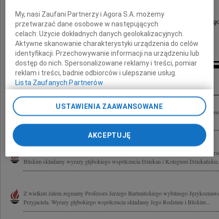
dawni i obecni pracownicy
My, nasi Zaufani Partnerzy i Agora S.A. możemy
Katedry Tekstologii i Gramatyki Języka Polskieg
przetwarzać dane osobowe w następujących
celach:
Użycie dokładnych danych geolokalizacyjnych.
oraz Pracowni Etnolingwistycznej UMCS
Aktywne skanowanie charakterystyki urządzenia do celów
identyfikacji. Przechowywanie informacji na urządzeniu lub
dostęp do nich. Spersonalizowane reklamy i treści, pomiar
reklam i treści, badnie odbiorców i ulepszanie usług.
Inne kondolencje
Lista Zaufanych Partnerów
USTAWIENIA ZAAWANSOWANE
Z głębokim żalem żegnamy Profesora Jerzego Bartmińskiego wybitnego językoznawcę,
Rodzinie składamy wyrazy szczerego współczucia. Pracownicy Instytutu Języka...
AKCEPTUJĘ
Z głębokim żalem i smutkiem przyjęliśmy widomość o śmierci prof. zw. dr hab. Jerz
Bliskim składamy wyrazy głębokiego współczucia Dziekan i Kolegium Dziekańskie.
Z wielkim żalem żegnamy Profesora Jerzego Bartmińskiego wybitnego Językoznawc
Przyjaciela. Wyrazy głębokiego współczucia składamy Jego Rodzinie i Bliskim...