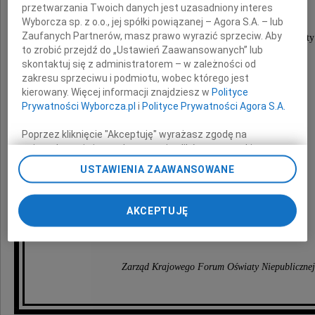
przetwarzania Twoich danych jest uzasadniony interes
Wyborcza sp. z o.o., jej spółki powiązanej – Agora S.A. – lub
Zaufanych Partnerów, masz prawo wyrazić sprzeciw. Aby
wyrazy głębokiego współczucia z powodu straty
to zrobić przejdź do „Ustawień Zaawansowanych” lub
skontaktuj się z administratorem – w zależności od
zakresu sprzeciwu i podmiotu, wobec którego jest
kierowany. Więcej informacji znajdziesz w
Polityce
Prywatności Wyborcza.pl
i
Polityce Prywatności Agora S.A.
Poprzez kliknięcie "Akceptuję" wyrażasz zgodę na
zainstalowanie i przechowywanie plików typu cookie
Męża
Wyborczej sp. z o. o. jej Zaufanych Partnerów i Agora S.A.
USTAWIENIA ZAAWANSOWANE
na Twoim urządzeniu końcowym. Możesz też w każdej
chwili zmienić swoje preferencje dot. plików cookie,
ponownie wywołując narzędzie do zarządzania Twoimi
AKCEPTUJĘ
preferencjami dot. przetwarzania danych poprzez
składa
odnośnik „Ustawienia prywatności” w stopce serwisu i
przechodząc do sekcji „Ustawienia zaawansowane”.
Zmiana ustawień plików cookie możliwa jest także za
Zarząd Krajowego Forum Oświaty Niepublicznej
pomocą ustawień przeglądarki.
My, nasi Zaufani Partnerzy i Agora S.A. możemy