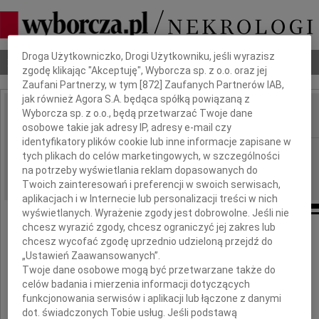
Dbamy o Twoją prywatność
Droga Użytkowniczko, Drogi Użytkowniku, jeśli wyrazisz
Nekrologi
Odeszli
Poradnik pogrzebowy
zgodę klikając "Akceptuję", Wyborcza sp. z o.o. oraz jej
Zaufani Partnerzy, w tym [
872
] Zaufanych Partnerów IAB,
jak również Agora S.A. będąca spółką powiązaną z
Wyborcza sp. z o.o., będą przetwarzać Twoje dane
IMIĘ I NAZWISKO:
osobowe takie jak adresy IP, adresy e-mail czy
identyfikatory plików cookie lub inne informacje zapisane w
Szczecin
REGION:
tych plikach do celów marketingowych, w szczególności
na potrzeby wyświetlania reklam dopasowanych do
01.10.2009
DATA EMISJI:
Twoich zainteresowań i preferencji w swoich serwisach,
aplikacjach i w Internecie lub personalizacji treści w nich
wyświetlanych. Wyrażenie zgody jest dobrowolne. Jeśli nie
chcesz wyrazić zgody, chcesz ograniczyć jej zakres lub
chcesz wycofać zgodę uprzednio udzieloną przejdź do
Kochanej
„Ustawień Zaawansowanych”.
Twoje dane osobowe mogą być przetwarzane także do
celów badania i mierzenia informacji dotyczących
funkcjonowania serwisów i aplikacji lub łączone z danymi
Marzenie Kiedel
dot. świadczonych Tobie usług. Jeśli podstawą