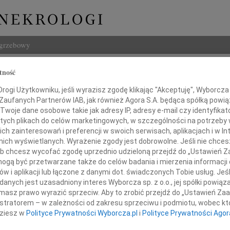
ogrzebowy
Szukaj
tność
 Gierach
Imię i na
ogi Użytkowniku, jeśli wyrazisz zgodę klikając "Akceptuję", Wyborcza sp
 Zaufanych Partnerów IAB, jak również Agora S.A. będąca spółką powi
Twoje dane osobowe takie jak adresy IP, adresy e-mail czy identyfikato
 tych plikach do celów marketingowych, w szczególności na potrzeby 
 zainteresowań i preferencji w swoich serwisach, aplikacjach i w Int
INNE NE
w nich wyświetlanych. Wyrażenie zgody jest dobrowolne. Jeśli nie chce
 lub chcesz wycofać zgodę uprzednio udzieloną przejdź do „Ustawień
Andrz
Andrz
gą być przetwarzane także do celów badania i mierzenia informacji
w i aplikacji lub łączone z danymi dot. świadczonych Tobie usług. Jeś
Bogu
nych jest uzasadniony interes Wyborcza sp. z o.o., jej spółki powiąza
Z głę
masz prawo wyrazić sprzeciw. Aby to zrobić przejdź do „Ustawień Z
Bogu
istratorem – w zależności od zakresu sprzeciwu i podmiotu, wobec któ
Z głę
dziesz w
Polityce Prywatności Wyborcza.pl
i
Polityce Prywatności Agor
Barba
Mgr B