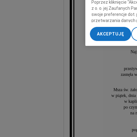
Poprzez kliknięcie "Ak
z o. o. jej Zaufanych 
swoje preferencje dot.
przetwarzania danych 
„Ustawienia zaawansow
AKCEPTUJĘ
z
My, nasi Zaufani Part
dokładnych danych geol
Przechowywanie informa
Naj
treści, badnie odbiorcó
przeżyw
zasnęła w
Msza św. żał
w piątek, dnia
w kapl
po czym
na 
po