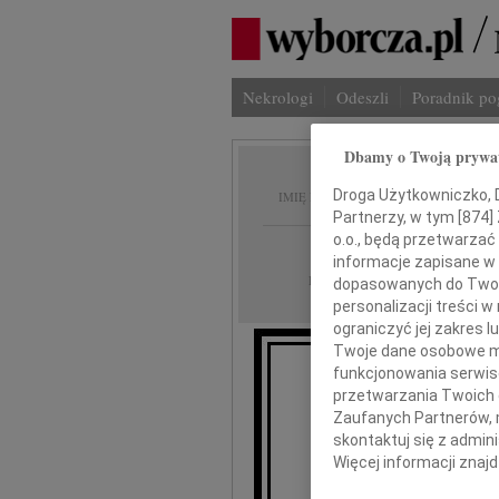
Nekrologi
Odeszli
Poradnik p
Dbamy o Twoją prywa
Danuta
Droga Użytkowniczko, Dr
IMIĘ I NAZWISKO:
Partnerzy, w tym [
874
]
o.o., będą przetwarzać 
Kraków
REGION:
informacje zapisane w
26.01.2022
DATA EMISJI:
dopasowanych do Twoich
personalizacji treści 
ograniczyć jej zakres
Twoje dane osobowe mo
funkcjonowania serwisó
przetwarzania Twoich da
Zaufanych Partnerów, 
skontaktuj się z admin
Więcej informacji znaj