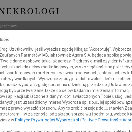
ogrzebowy
tność
Szukaj
Brewko
ogi Użytkowniku, jeśli wyrazisz zgodę klikając "Akceptuję", Wyborcza sp
Imię i na
 Zaufanych Partnerów IAB, jak również Agora S.A. będąca spółką powi
Twoje dane osobowe takie jak adresy IP, adresy e-mail czy identyfikato
 tych plikach do celów marketingowych, w szczególności na potrzeby 
 zainteresowań i preferencji w swoich serwisach, aplikacjach i w Int
w nich wyświetlanych. Wyrażenie zgody jest dobrowolne. Jeśli nie chce
INNE NE
 lub chcesz wycofać zgodę uprzednio udzieloną przejdź do „Ustawień
Barba
gą być przetwarzane także do celów badania i mierzenia informacji
Z głę
w i aplikacji lub łączone z danymi dot. świadczonych Tobie usług. Jeś
Lucyn
nych jest uzasadniony interes Wyborcza sp. z o.o., jej spółki powiąza
Nasze
 poruszeni wiadomością o śmierci
masz prawo wyrazić sprzeciw. Aby to zrobić przejdź do „Ustawień Z
06.0
istratorem – w zależności od zakresu sprzeciwu i podmiotu, wobec któ
oletniego dyrektora administracyjnego
Annie
dziesz w
Polityce Prywatności Wyborcza.pl
i
Polityce Prywatności Agor
31.0
Panu 
ceptuję" wyrażasz zgodę na zainstalowanie i przechowywanie plików t