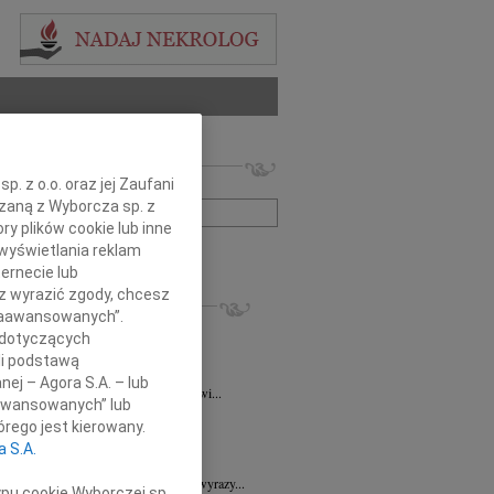
 nekrologów i wspomnień
. z o.o. oraz jej Zaufani
zwisko lub numer ogłoszenia:
ązaną z Wyborcza sp. z
ry plików cookie lub inne
wyświetlania reklam
+ szukanie zaawansowane
ernecie lub
sz wyrazić zgody, chcesz
KROLOGI
 Zaawansowanych”.
ra Korony
07.08.2026
Wrocław
 dotyczących
bokim żalem i smutkiem przyjęliśmy...
li podstawą
a Wróbel
06.08.2026
Wrocław
nej – Agora S.A. – lub
mu Przyjacielowi Michałowi Łuczakowi...
aawansowanych” lub
8.2026
Wrocław
rego jest kierowany.
 Ciskowskiej wyrazy najgłębszego...
a S.A.
7.2026
Wrocław
Sędziemu Januszowi Kaspryszynowi wyrazy...
ypu cookie Wyborczej sp.