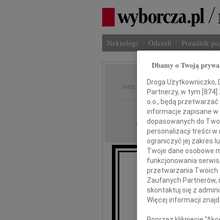
Nekrologi
Odeszli
Poradnik p
Dbamy o Twoją prywa
Jerzy 
Droga Użytkowniczko, Dr
IMIĘ I NAZWISKO:
Partnerzy, w tym [
874
]
o.o., będą przetwarzać 
Wrocław
REGION:
informacje zapisane w
dopasowanych do Twoich
10.08.2010
DATA EMISJI:
personalizacji treści 
ograniczyć jej zakres
Twoje dane osobowe mo
funkcjonowania serwisó
przetwarzania Twoich da
Głęboko
Zaufanych Partnerów, 
skontaktuj się z admin
naszego dług
Więcej informacji znaj
Poprzez kliknięcie "Ak