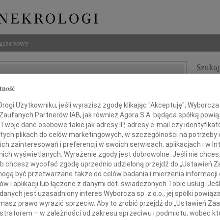
ogrzebowy
Szukaj
Siuda-Fizek
Imię i na
tność
ogi Użytkowniku, jeśli wyrazisz zgodę klikając "Akceptuję", Wyborcza sp
 Zaufanych Partnerów IAB, jak również Agora S.A. będąca spółką powi
Twoje dane osobowe takie jak adresy IP, adresy e-mail czy identyfikato
INNE NE
 tych plikach do celów marketingowych, w szczególności na potrzeby 
 zainteresowań i preferencji w swoich serwisach, aplikacjach i w Int
Tadeu
w nich wyświetlanych. Wyrażenie zgody jest dobrowolne. Jeśli nie chce
Z ogr
 lub chcesz wycofać zgodę uprzednio udzieloną przejdź do „Ustawień
pieszmy się kochać ludzi...?
Krys
gą być przetwarzane także do celów badania i mierzenia informacji
Z głę
w i aplikacji lub łączone z danymi dot. świadczonych Tobie usług. Jeś
Kryst
dniu 7 sierpnia 2010 roku,
nych jest uzasadniony interes Wyborcza sp. z o.o., jej spółki powiąza
"Pan 
masz prawo wyrazić sprzeciw. Aby to zrobić przejdź do „Ustawień Z
ieku 72 lat, odeszła do Pana
Zbign
istratorem – w zależności od zakresu sprzeciwu i podmiotu, wobec któ
W dni
kochana Żona, Mamusia i Babcia