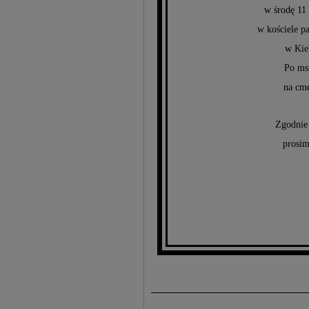
w środę 11 
w kościele p
w Kiek
Po msz
na cme
Zgodnie 
prosim