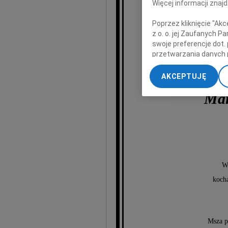
Więcej informacji znaj
Poprzez kliknięcie "Ak
z o. o. jej Zaufanych 
swoje preferencje dot.
przetwarzania danych 
„Ustawienia zaawansow
AKCEPTUJĘ
My, nasi Zaufani Part
Mar
dokładnych danych geol
Przechowywanie informa
treści, badnie odbiorcó
Ws
kocha
Msza p