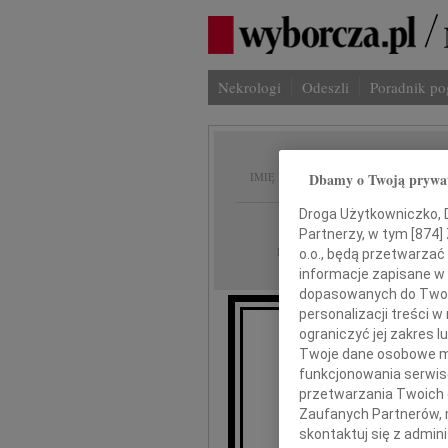
Nekrologi
Odeszli
Poradnik p
Maria 
IMIĘ I NAZWISKO:
Dbamy o Twoją prywa
Droga Użytkowniczko, Dr
Poznań
REGION:
Partnerzy, w tym [
874
]
10.08.2010
DATA EMISJI:
o.o., będą przetwarzać 
informacje zapisane w
dopasowanych do Twoich
personalizacji treści 
ograniczyć jej zakres
"S
Twoje dane osobowe mo
funkcjonowania serwisó
W 
przetwarzania Twoich da
Zaufanych Partnerów, 
w w
skontaktuj się z admin
nasza u