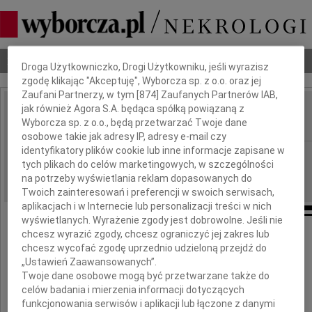
Dbamy o Twoją prywatność
Nekrologi
Odeszli
Poradnik pogrzebowy
Droga Użytkowniczko, Drogi Użytkowniku, jeśli wyrazisz
zgodę klikając "Akceptuję", Wyborcza sp. z o.o. oraz jej
Zaufani Partnerzy, w tym [
874
] Zaufanych Partnerów IAB,
jak również Agora S.A. będąca spółką powiązaną z
Andrzej Kozioł
Wyborcza sp. z o.o., będą przetwarzać Twoje dane
IMIĘ I NAZWISKO:
osobowe takie jak adresy IP, adresy e-mail czy
identyfikatory plików cookie lub inne informacje zapisane w
Lublin
REGION:
tych plikach do celów marketingowych, w szczególności
21.01.2022
DATA EMISJI:
na potrzeby wyświetlania reklam dopasowanych do
Twoich zainteresowań i preferencji w swoich serwisach,
aplikacjach i w Internecie lub personalizacji treści w nich
wyświetlanych. Wyrażenie zgody jest dobrowolne. Jeśli nie
chcesz wyrazić zgody, chcesz ograniczyć jej zakres lub
chcesz wycofać zgodę uprzednio udzieloną przejdź do
Z głębokim żalem zawiadamiamy,
„Ustawień Zaawansowanych”.
że w dniu 13 stycznia 2022 roku
Twoje dane osobowe mogą być przetwarzane także do
celów badania i mierzenia informacji dotyczących
w wieku 72 lat zmarł w Warszawie
funkcjonowania serwisów i aplikacji lub łączone z danymi