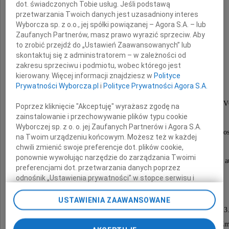
dot. świadczonych Tobie usług. Jeśli podstawą
przetwarzania Twoich danych jest uzasadniony interes
Wyborcza sp. z o.o., jej spółki powiązanej – Agora S.A. – lub
Zaufanych Partnerów, masz prawo wyrazić sprzeciw. Aby
to zrobić przejdź do „Ustawień Zaawansowanych” lub
skontaktuj się z administratorem – w zależności od
zakresu sprzeciwu i podmiotu, wobec którego jest
Andrzej Kozioł
kierowany. Więcej informacji znajdziesz w
Polityce
Prywatności Wyborcza.pl
i
Polityce Prywatności Agora S.A.
Współzałożyciel i do roku 1996 wokalista zespołu 
Poprzez kliknięcie "Akceptuję" wyrażasz zgodę na
zainstalowanie i przechowywanie plików typu cookie
potem lektor radiowy i telewizyjny.
Wyborczej sp. z o. o. jej Zaufanych Partnerów i Agora S.A.
Współpracował m.in. z Radiem Plus, TV Plus, Radios
na Twoim urządzeniu końcowym. Możesz też w każdej
Radiem Chilli Zet i stacją Planeta FM
chwili zmienić swoje preferencje dot. plików cookie,
ponownie wywołując narzędzie do zarządzania Twoimi
oraz z wydawnictwami literackimi, dla których nagrywał a
preferencjami dot. przetwarzania danych poprzez
odnośnik „Ustawienia prywatności” w stopce serwisu i
przechodząc do sekcji „Ustawienia zaawansowane”.
Nabożeństwo żałobne odbędzie się
Zmiana ustawień plików cookie możliwa jest także za
USTAWIENIA ZAAWANSOWANE
pomocą ustawień przeglądarki.
dnia 25 stycznia 2022 roku (wtorek) o godzinie 13
w Katedrze Zamojskiej, następnie Urna z Prochami Z
My, nasi Zaufani Partnerzy i Agora S.A. możemy