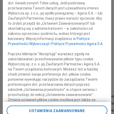
dot. świadczonych Tobie usług. Jeśli podstawą
Pogrążeni w smutku zawiadamiamy,
przetwarzania Twoich danych jest uzasadniony interes
Wyborcza sp. z o.o., jej spółki powiązanej – Agora S.A. – lub
że w dniu 14 stycznia 2022 roku
Zaufanych Partnerów, masz prawo wyrazić sprzeciw. Aby
zmarł w wieku 97 lat
to zrobić przejdź do „Ustawień Zaawansowanych” lub
nasz ukochany Wujek i drogi Przyjaciel
skontaktuj się z administratorem – w zależności od
zakresu sprzeciwu i podmiotu, wobec którego jest
kierowany. Więcej informacji znajdziesz w
Polityce
Prywatności Wyborcza.pl
i
Polityce Prywatności Agora S.A.
Poprzez kliknięcie "Akceptuję" wyrażasz zgodę na
zainstalowanie i przechowywanie plików typu cookie
Wyborczej sp. z o. o. jej Zaufanych Partnerów i Agora S.A.
prof. dr hab.
na Twoim urządzeniu końcowym. Możesz też w każdej
chwili zmienić swoje preferencje dot. plików cookie,
Adam Górski
ponownie wywołując narzędzie do zarządzania Twoimi
preferencjami dot. przetwarzania danych poprzez
odnośnik „Ustawienia prywatności” w stopce serwisu i
przechodząc do sekcji „Ustawienia zaawansowane”.
żołnierz BCh i AK w okręgu nowosądeckim, ps. "Dni
Zmiana ustawień plików cookie możliwa jest także za
specjalista informacji naukowo-technicznej, spraw patentowych i b
pomocą ustawień przeglądarki.
wykładowca uniwersytetów w Poznaniu, Szczecinie i W
USTAWIENIA ZAAWANSOWANE