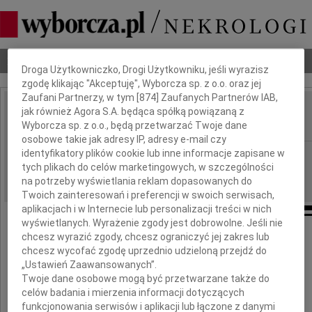
Dbamy o Twoją prywatność
Nekrologi
Odeszli
Poradnik pogrzebowy
Droga Użytkowniczko, Drogi Użytkowniku, jeśli wyrazisz
zgodę klikając "Akceptuję", Wyborcza sp. z o.o. oraz jej
Zaufani Partnerzy, w tym [
874
] Zaufanych Partnerów IAB,
jak również Agora S.A. będąca spółką powiązaną z
Adam Górski
IMIĘ I NAZWISKO:
Wyborcza sp. z o.o., będą przetwarzać Twoje dane
osobowe takie jak adresy IP, adresy e-mail czy
identyfikatory plików cookie lub inne informacje zapisane w
cała Polska
REGION:
tych plikach do celów marketingowych, w szczególności
18.01.2022
DATA EMISJI:
na potrzeby wyświetlania reklam dopasowanych do
Twoich zainteresowań i preferencji w swoich serwisach,
aplikacjach i w Internecie lub personalizacji treści w nich
wyświetlanych. Wyrażenie zgody jest dobrowolne. Jeśli nie
chcesz wyrazić zgody, chcesz ograniczyć jej zakres lub
"...można odejść na zawsze
chcesz wycofać zgodę uprzednio udzieloną przejdź do
by stale być blisko"
„Ustawień Zaawansowanych”.
Twoje dane osobowe mogą być przetwarzane także do
ks. Jan Twardowski
celów badania i mierzenia informacji dotyczących
funkcjonowania serwisów i aplikacji lub łączone z danymi