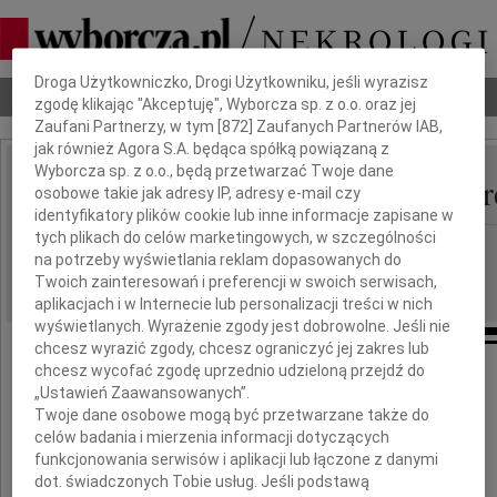
Dbamy o Twoją prywatność
Droga Użytkowniczko, Drogi Użytkowniku, jeśli wyrazisz
Nekrologi
Odeszli
Poradnik pogrzebowy
zgodę klikając "Akceptuję", Wyborcza sp. z o.o. oraz jej
Zaufani Partnerzy, w tym [
872
] Zaufanych Partnerów IAB,
jak również Agora S.A. będąca spółką powiązaną z
Wyborcza sp. z o.o., będą przetwarzać Twoje dane
Halina Hejnowicz-Gmer
osobowe takie jak adresy IP, adresy e-mail czy
IMIĘ I NAZWISKO:
identyfikatory plików cookie lub inne informacje zapisane w
tych plikach do celów marketingowych, w szczególności
Wrocław
REGION:
na potrzeby wyświetlania reklam dopasowanych do
17.01.2022
DATA EMISJI:
Twoich zainteresowań i preferencji w swoich serwisach,
aplikacjach i w Internecie lub personalizacji treści w nich
wyświetlanych. Wyrażenie zgody jest dobrowolne. Jeśli nie
chcesz wyrazić zgody, chcesz ograniczyć jej zakres lub
chcesz wycofać zgodę uprzednio udzieloną przejdź do
Z głębokim żalem zawiadamiamy,
„Ustawień Zaawansowanych”.
że 12 stycznia 2022 r. zmarła w wieku 91 lat
Twoje dane osobowe mogą być przetwarzane także do
celów badania i mierzenia informacji dotyczących
funkcjonowania serwisów i aplikacji lub łączone z danymi
dot. świadczonych Tobie usług. Jeśli podstawą