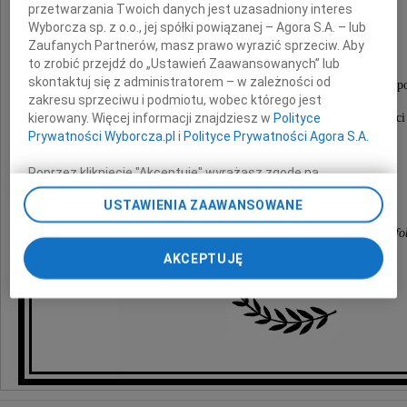
przetwarzania Twoich danych jest uzasadniony interes
Adama Świtlika
Wyborcza sp. z o.o., jej spółki powiązanej – Agora S.A. – lub
Zaufanych Partnerów, masz prawo wyrazić sprzeciw. Aby
to zrobić przejdź do „Ustawień Zaawansowanych” lub
skontaktuj się z administratorem – w zależności od
członka Zarządu Stowarzyszenia Otwarta Rzeczpospo
zakresu sprzeciwu i podmiotu, wobec którego jest
kierowany. Więcej informacji znajdziesz w
Polityce
aktywnie działającego na rzecz demokracji, praworządności i
Prywatności Wyborcza.pl
i
Polityce Prywatności Agora S.A.
Poprzez kliknięcie "Akceptuję" wyrażasz zgodę na
Przyjaciele z Otwartej Rzeczpospolitej
zainstalowanie i przechowywanie plików typu cookie
USTAWIENIA ZAAWANSOWANE
Wyborczej sp. z o. o. jej Zaufanych Partnerów i Agora S.A.
na Twoim urządzeniu końcowym. Możesz też w każdej
Stowarzyszenia przeciw Antysemityzmowi i Ksenofo
chwili zmienić swoje preferencje dot. plików cookie,
AKCEPTUJĘ
ponownie wywołując narzędzie do zarządzania Twoimi
preferencjami dot. przetwarzania danych poprzez
odnośnik „Ustawienia prywatności” w stopce serwisu i
przechodząc do sekcji „Ustawienia zaawansowane”.
Zmiana ustawień plików cookie możliwa jest także za
pomocą ustawień przeglądarki.
My, nasi Zaufani Partnerzy i Agora S.A. możemy