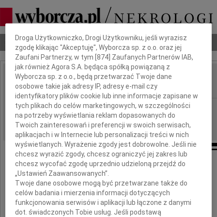
Dbamy o Twoją prywatność
Droga Użytkowniczko, Drogi Użytkowniku, jeśli wyrazisz
Nekrologi
Odeszli
Poradnik pogrzebowy
zgodę klikając "Akceptuję", Wyborcza sp. z o.o. oraz jej
Zaufani Partnerzy, w tym [
874
] Zaufanych Partnerów IAB,
jak również Agora S.A. będąca spółką powiązaną z
Wyborcza sp. z o.o., będą przetwarzać Twoje dane
Adam Świtlik
IMIĘ I NAZWISKO:
osobowe takie jak adresy IP, adresy e-mail czy
identyfikatory plików cookie lub inne informacje zapisane w
tych plikach do celów marketingowych, w szczególności
Opole
REGION:
na potrzeby wyświetlania reklam dopasowanych do
11.01.2022
DATA EMISJI:
Twoich zainteresowań i preferencji w swoich serwisach,
aplikacjach i w Internecie lub personalizacji treści w nich
wyświetlanych. Wyrażenie zgody jest dobrowolne. Jeśli nie
chcesz wyrazić zgody, chcesz ograniczyć jej zakres lub
chcesz wycofać zgodę uprzednio udzieloną przejdź do
„Ustawień Zaawansowanych”.
Z głębokim smutkiem żegnamy
Twoje dane osobowe mogą być przetwarzane także do
celów badania i mierzenia informacji dotyczących
zmarłego 8 stycznia 2022 roku
funkcjonowania serwisów i aplikacji lub łączone z danymi
dot. świadczonych Tobie usług. Jeśli podstawą