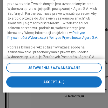
pułkownik
przetwarzania Twoich danych jest uzasadniony interes
Wyborcza sp. z o.o., jej spółki powiązanej – Agora S.A. – lub
Zenon Stein
Zaufanych Partnerów, masz prawo wyrazić sprzeciw. Aby
to zrobić przejdź do „Ustawień Zaawansowanych” lub
skontaktuj się z administratorem – w zależności od
zakresu sprzeciwu i podmiotu, wobec którego jest
Żołnierz Ludowego Wojska Polskiego, niezwykły Czł
kierowany. Więcej informacji znajdziesz w
Polityce
Kołobrzeżanin z wyboru.
Prywatności Wyborcza.pl
i
Polityce Prywatności Agora S.A.
Ufał ludziom i kochał zwierzęta.
Poprzez kliknięcie "Akceptuję" wyrażasz zgodę na
Świat z Tobą był lepszym.
zainstalowanie i przechowywanie plików typu cookie
Wyborczej sp. z o. o. jej Zaufanych Partnerów i Agora S.A.
na Twoim urządzeniu końcowym. Możesz też w każdej
Pożegnanie, a następnie wyprowadzenie urny odbędzi
chwili zmienić swoje preferencje dot. plików cookie,
USTAWIENIA ZAAWANSOWANE
15 stycznia 2022 roku o godzinie 13:10
ponownie wywołując narzędzie do zarządzania Twoimi
preferencjami dot. przetwarzania danych poprzez
w kaplicy Cmentarza Komunalnego w Kołobrzeg
odnośnik „Ustawienia prywatności” w stopce serwisu i
AKCEPTUJĘ
przechodząc do sekcji „Ustawienia zaawansowane”.
Zamiast kwiatów, prosimy o datki na Schronisko dla Zwier
Zmiana ustawień plików cookie możliwa jest także za
pomocą ustawień przeglądarki.
w Kołobrzegu.
My, nasi Zaufani Partnerzy i Agora S.A. możemy