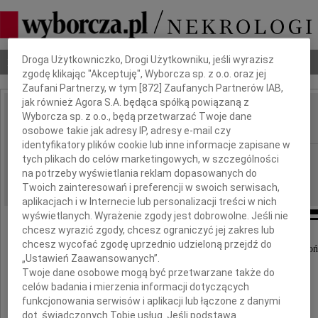
Dbamy o Twoją prywatność
Droga Użytkowniczko, Drogi Użytkowniku, jeśli wyrazisz
Nekrologi
Odeszli
Poradnik pogrzebowy
zgodę klikając "Akceptuję", Wyborcza sp. z o.o. oraz jej
Zaufani Partnerzy, w tym [
872
] Zaufanych Partnerów IAB,
jak również Agora S.A. będąca spółką powiązaną z
Zenon Stein
Wyborcza sp. z o.o., będą przetwarzać Twoje dane
IMIĘ I NAZWISKO:
osobowe takie jak adresy IP, adresy e-mail czy
identyfikatory plików cookie lub inne informacje zapisane w
cała Polska
tych plikach do celów marketingowych, w szczególności
REGION:
na potrzeby wyświetlania reklam dopasowanych do
12.01.2022
DATA EMISJI:
Twoich zainteresowań i preferencji w swoich serwisach,
aplikacjach i w Internecie lub personalizacji treści w nich
wyświetlanych. Wyrażenie zgody jest dobrowolne. Jeśli nie
chcesz wyrazić zgody, chcesz ograniczyć jej zakres lub
chcesz wycofać zgodę uprzednio udzieloną przejdź do
Z żalem informujemy, iż 9 grudnia 2021 roku zakoń
„Ustawień Zaawansowanych”.
Przygodę Życie
Twoje dane osobowe mogą być przetwarzane także do
celów badania i mierzenia informacji dotyczących
nasz Ojciec
funkcjonowania serwisów i aplikacji lub łączone z danymi
dot. świadczonych Tobie usług. Jeśli podstawą