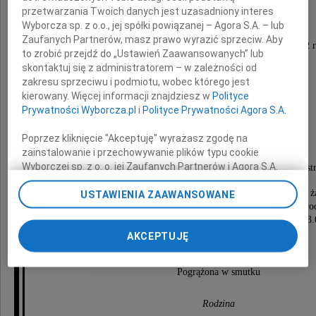
sumienie nasze w żalu się dławi..."
przetwarzania Twoich danych jest uzasadniony interes
Beata Pytel nikita
Wyborcza sp. z o.o., jej spółki powiązanej – Agora S.A. – lub
Zaufanych Partnerów, masz prawo wyrazić sprzeciw. Aby
Z żalem zawiadamiamy, że w dniu 3 stycznia 2022 
to zrobić przejdź do „Ustawień Zaawansowanych” lub
zmarła w wieku 73 lat
skontaktuj się z administratorem – w zależności od
zakresu sprzeciwu i podmiotu, wobec którego jest
Halina Stanisława
kierowany. Więcej informacji znajdziesz w
Polityce
Prywatności Wyborcza.pl
i
Polityce Prywatności Agora S.A.
Kłos-Houdail
Poprzez kliknięcie "Akceptuję" wyrażasz zgodę na
zainstalowanie i przechowywanie plików typu cookie
Wyborczej sp. z o. o. jej Zaufanych Partnerów i Agora S.A.
- nasza najukochańsza Żona, Mama, Babcia, Siostr
na Twoim urządzeniu końcowym. Możesz też w każdej
Uroczystości pogrzebowe rozpoczną się Mszą Świętą ż
chwili zmienić swoje preferencje dot. plików cookie,
USTAWIENIA ZAAWANSOWANE
w kaplicy na cmentarzu przy ul. Bardzkiej 80 we Wro
ponownie wywołując narzędzie do zarządzania Twoimi
dnia 14 stycznia 2022 roku w piątek o godzinie 13.
preferencjami dot. przetwarzania danych poprzez
po której nastąpi uroczyste odprowadzenie
AKCEPTUJĘ
odnośnik „Ustawienia prywatności” w stopce serwisu i
na miejsce wiecznego spoczynku.
przechodząc do sekcji „Ustawienia zaawansowane”.
Zmiana ustawień plików cookie możliwa jest także za
Pogrążona w smutku
pomocą ustawień przeglądarki.
Rodzina
My, nasi Zaufani Partnerzy i Agora S.A. możemy