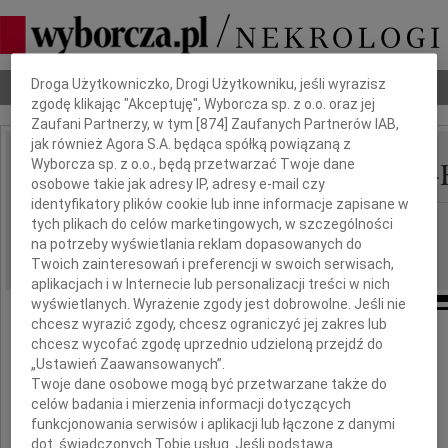
Dbamy o Twoją prywatność
Droga Użytkowniczko, Drogi Użytkowniku, jeśli wyrazisz
Nekrologi
Odeszli
Poradnik pogrzebowy
zgodę klikając "Akceptuję", Wyborcza sp. z o.o. oraz jej
Zaufani Partnerzy, w tym [
874
] Zaufanych Partnerów IAB,
jak również Agora S.A. będąca spółką powiązaną z
Halina Stanisława Kłos-
Wyborcza sp. z o.o., będą przetwarzać Twoje dane
IMIĘ I NAZWISKO:
osobowe takie jak adresy IP, adresy e-mail czy
identyfikatory plików cookie lub inne informacje zapisane w
Wrocław
tych plikach do celów marketingowych, w szczególności
REGION:
na potrzeby wyświetlania reklam dopasowanych do
11.01.2022
DATA EMISJI:
Twoich zainteresowań i preferencji w swoich serwisach,
aplikacjach i w Internecie lub personalizacji treści w nich
wyświetlanych. Wyrażenie zgody jest dobrowolne. Jeśli nie
chcesz wyrazić zgody, chcesz ograniczyć jej zakres lub
chcesz wycofać zgodę uprzednio udzieloną przejdź do
„Ustawień Zaawansowanych”.
"Tak mało kochamy
Twoje dane osobowe mogą być przetwarzane także do
gdy ją jeszcze mamy...
celów badania i mierzenia informacji dotyczących
Gdy ciszę po sobie pozostawi
funkcjonowania serwisów i aplikacji lub łączone z danymi
dot. świadczonych Tobie usług. Jeśli podstawą