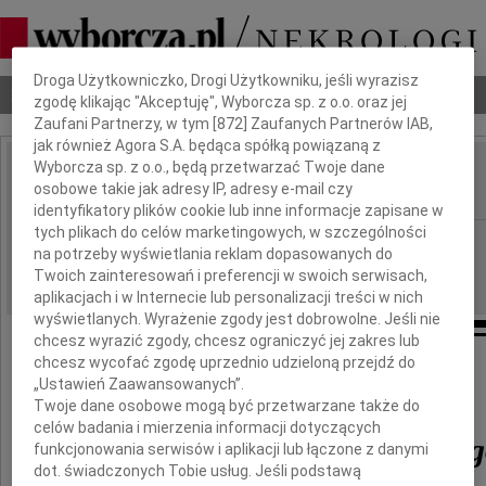
Dbamy o Twoją prywatność
Droga Użytkowniczko, Drogi Użytkowniku, jeśli wyrazisz
Nekrologi
Odeszli
Poradnik pogrzebowy
zgodę klikając "Akceptuję", Wyborcza sp. z o.o. oraz jej
Zaufani Partnerzy, w tym [
872
] Zaufanych Partnerów IAB,
jak również Agora S.A. będąca spółką powiązaną z
Wyborcza sp. z o.o., będą przetwarzać Twoje dane
Tomasz Machciński
osobowe takie jak adresy IP, adresy e-mail czy
IMIĘ I NAZWISKO:
identyfikatory plików cookie lub inne informacje zapisane w
tych plikach do celów marketingowych, w szczególności
Poznań
REGION:
na potrzeby wyświetlania reklam dopasowanych do
10.01.2022
DATA EMISJI:
Twoich zainteresowań i preferencji w swoich serwisach,
aplikacjach i w Internecie lub personalizacji treści w nich
wyświetlanych. Wyrażenie zgody jest dobrowolne. Jeśli nie
chcesz wyrazić zgody, chcesz ograniczyć jej zakres lub
chcesz wycofać zgodę uprzednio udzieloną przejdź do
Z głębokim żalem i smutkiem
„Ustawień Zaawansowanych”.
przyjęliśmy wiadomość o śmierci
Twoje dane osobowe mogą być przetwarzane także do
celów badania i mierzenia informacji dotyczących
Tomasza Machcińskieg
funkcjonowania serwisów i aplikacji lub łączone z danymi
dot. świadczonych Tobie usług. Jeśli podstawą